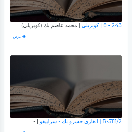
243 - 8
| كوبريلي
| محمد عاصم بك (كوبريلي)
عرض
R-5111/2
| الغازي خسرو بك - سراييفو
| -