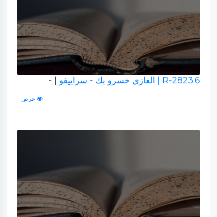
R-2823.6
| الغازي خسرو بك - سراييفو
| -
عرض