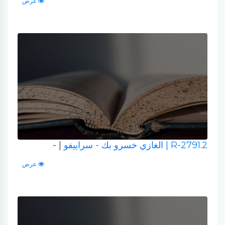
عرض
R-2791.2
| الغازي خسرو بك - سراييفو
| -
عرض