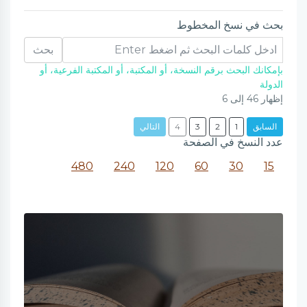
بحث في نسخ المخطوط
بحث
بإمكانك البحث برقم النسخة، أو المكتبة، أو المكتبة الفرعية، أو
الدولة
إظهار
46
إلى
6
السابق
1
2
3
4
التالي
عدد النسخ في الصفحة
480
240
120
60
30
15