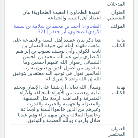
المدخلات
العنوان
عقيدة الطحاوي (العقيدة الطحاوية) بيان
التفصيلي
اعتقاد أهل السنة والجماعة
المؤلف
الطحاوي؛ أحمد بن محمد بن سلامة بن سلمة
الأزدي الطحاوي، أبو جعفر | 321
بداية
هذا ذكر بيان عقيدة أهل السنة والجماعة على
الكتاب
مذهب فقهاء الملة أبي حنيفة النعمان بن
ثابت الكوفي وأبي يوسف يعقوب بن إبراهيم
الأنصاري وأبي عبد الله محمد بن الحسن
الشيباني رضوان الله عليهم أجمعين وما
يعتقدون من أصول الدين ويدينون به رب
العالمين نقول في توحيد الله معتقدين بتوفيق
الله إن الله واحد لا شريك له
نهاية
ونسأل الله تعالى أن يثبتنا على الإيمان ويختم
الكتاب
لنا به ويعصمنا من الأهواء المختلفة والآراء
المتفرقة والمذاهب الردية مثل المشبهة
والمعتزلة والجهمبة والجبرية والقدرية
وغيرهم من الذين خالفوا السنة والجماعة
وحالفوا الضلالة ونحن منهم براء وهم عندنا
ضلال وأردياء وبالله العصمة والتوفيق.
العنوان
...
المختصر