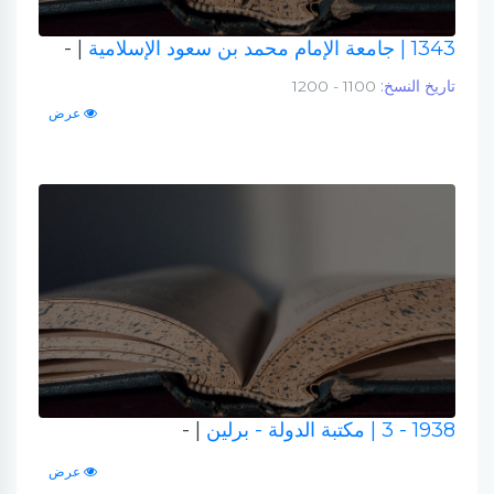
1343
| جامعة الإمام محمد بن سعود الإسلامية
| -
تاريخ النسخ:
1100 - 1200
عرض
1938 - 3
| مكتبة الدولة - برلين
| -
عرض