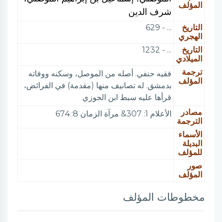
المؤلف
شرف الدين
التاريخ
... - 629
الهجري
التاريخ
... - 1232
الميلادي
ترجمة
فقيه حنفي. أصله من الموصل، وسكنه ووفاته
المؤلف
بدمشق. له تصانيف منها (مقدمة) في الفرائض،
قرأها عليه سبط ابن الجوزي
مصادر
الأعلام 1: 307& مرآة الزمان 8: 674
الترجمة
الأسماء
البديلة
للمؤلف
صور
المؤلف
مخطوطات المؤلف