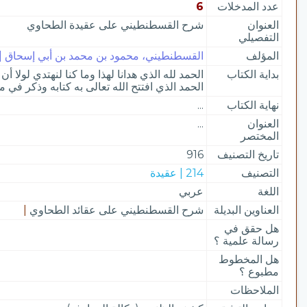
عدد المدخلات
6
العنوان
شرح القسطنطيني على عقيدة الطحاوي
التفصيلي
المؤلف
القسطنطيني، محمود بن محمد بن أبي إسحاق | 916
بداية الكتاب
الحمد لله الذي هدانا لهذا وما كنا لنهتدي لولا أ
الحمد الذي افتتح الله تعالى به كتابه وذكر ف
نهاية الكتاب
...
العنوان
...
المختصر
تاريخ التصنيف
916
التصنيف
214 | عقيدة
اللغة
عربي
العناوين البديلة
شرح القسطنطيني على عقائد الطحاوي
|
هل حقق في
رسالة علمية ؟
هل المخطوط
مطبوع ؟
الملاحظات