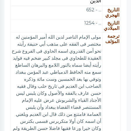
الدين
التاريخ
... - 652
الهجري
التاريخ
... - 1254
الميلادي
ترجمة
مولى الإمام الناصر لدين الله أمير المؤمنين له
المؤلف
مختصر فى الفقه على مذهب أبي حنيفة رأيته
نحو أمن القدروي اسمه الحاوي فى الفروع شرح
العقيدة للطحاوي فى مجلد كبير ضخم فيه فوايد
رأيته أيضا سماه بالنور اللامع والبرهان الساطع
سمع منه الحافظ الدمياطي عبد المؤمن ببغداد
وتوفي بها بعد الخمسين وست مائة وذكره
الصاحب ابن العديم فى تاريخ حلب وقال فقيه
حسن عارف بالفقه والأصول وكان يلبس ليس
الأجناد القباء والشربوش عرض عليه الإمام
المستنصر قضاء القضاة ببغداد وأن يلبس
العمامة فامتنع من ذلك قال ابن العديم وبلغني
أن اسمه كان أولا منكربرس فسمى بكترس
وكان خيرا ورعا فقيها فاضلا حسن الطريقة ولم