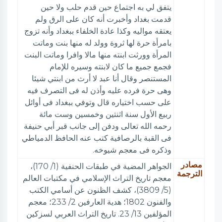
يتفق لي به اجتماع حين قدم حلب ولا حين
قدمت بغداد وأخبرت أنه كان على الرق ولم
يعتقه مواليه وكذا عادة الخلفاء ببغداد وأنه تزوج
بامرأة حرة لها ثروة وولد له منها بنت وماتت
المرأة وورثت ابنته منها مالا وافرا وماتت البنت
فجمع جميع ما كان لابنته وسيره للإمام
المستنصر وقال أنا عبد لا أرث من ابنتي شيئا
وهى حرة فرده عليه وأذن له فى التصرف فيه
على حسب اختياره قال وتوفي ببغداد فى أوائل
ربيع الأول سنة اثنتين وخمسين وست مائة
رحمه الله تعالى ودفن إلى جانب قبر أبي حنيفة
فى القبة بالرصافية كتب عنه الحافظ الدمياطي
وذكره فى معجم شيوخه.
مصادر
الجواهر المضية في طبقات الحنفية (1/ 170)،
الترجمة
معجم تاريخ التراث الإسلامي في مكتبات العالم
(5/ 3809)، كشف الظنون عن أسامي الكتب
والفنون 1802؛ هدية العارفين 2/ 233؛ معجم
المؤلفين 13/ 23. تاريخ التراث العربي لسزكين