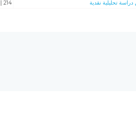
دراسة تحليلية نقدية
214 | عقيدة
هل تحتاج إلى مساع
 الحاسبات والشبكة العالمية
req.com
©2026 الرق المنشور، جميع الحقوق محفوظة