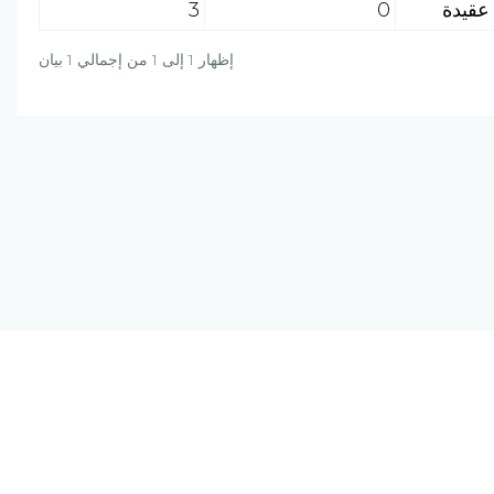
3
0
إظهار 1 إلى 1 من إجمالي 1 بيان
دة؟ راسلنا على البريد الالكتروني أو برسالة واتساب
+20-106-451-0027
info@al