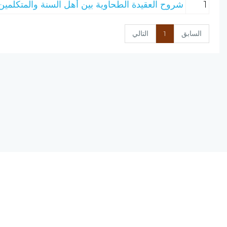
1
شروح العقيدة الطحاوية بين أهل السنة والمتكلمين 
السابق
1
التالي
نسخة الإصدار المرشحة، المحدودة v0.9
يحتوي مشروع (الرق المنشور) على مجموعة من البرامج المتكاملة ؛ تعمل على
(الانترنت) ؛ لتجمع بين أصول علم الفهرسة وبين تقنيات الحاسب الآلي الحديثة.