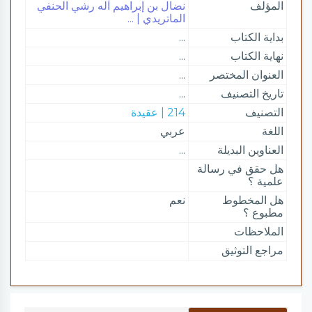
المؤلف
نضال بن إبراهيم آله رشي الحنفي
الماتريدي | ...
بداية الكتاب
...
نهاية الكتاب
...
العنوان المختصر
...
تاريخ التصنيف
...
التصنيف
214 | عقيدة
اللغة
عربي
العناوين البديلة
...
هل حقق في رسالة
علمية ؟
هل المخطوط
نعم
مطبوع ؟
الملاحظات
مراجع التوثيق