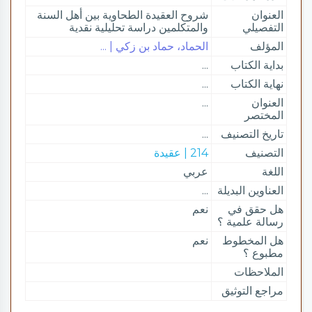
العنوان
شروح العقيدة الطحاوية بين أهل السنة
التفصيلي
والمتكلمين دراسة تحليلية نقدية
المؤلف
الحماد، حماد بن زكي | ...
بداية الكتاب
...
نهاية الكتاب
...
العنوان
...
المختصر
تاريخ التصنيف
...
التصنيف
214 | عقيدة
اللغة
عربي
العناوين البديلة
...
هل حقق في
نعم
رسالة علمية ؟
هل المخطوط
نعم
مطبوع ؟
الملاحظات
مراجع التوثيق