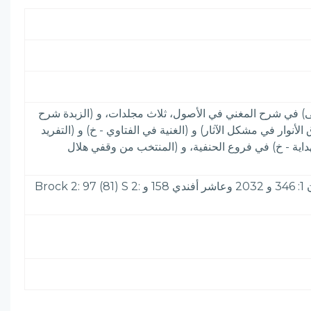
تهى) في شرح المغني في الأصول، ثلاث مجلدات، و (الزبدة شرح
في 78 ورقة، اختصر به سند أبي حنيفة، و (مشرق الأنوار في مشكل الآثار) و (الغنية في الفتاوي - خ) و (التفريد
هداية - خ) في فروع الحنفية، و (المنتخب من وقفي هلال
الأعلام 7: 162& الفوائد البهية 207 والكتبخانة 3: 13 والجواهر المضية 2: 156 والصادقية، الرابع من الزيتونة 176 وكشف الظنون 1: 346 و 2032 وعاشر أفندي 158 و Brock 2: 97 (81) S 2: