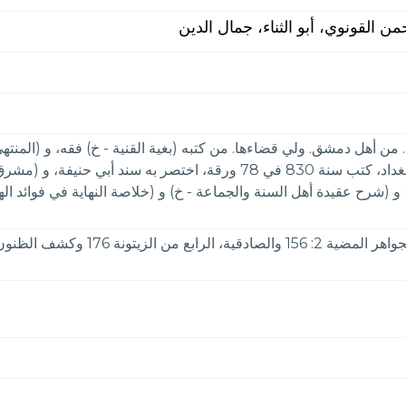
 القونوي، أبو الثناء، جمال الدين
. من أهل دمشق. ولي قضاءها. من كتبه (بغية القنية - خ) فقه، و (المن
العمدة) في أصول الدين، و (المعتمد - خ) في القادرية ببغداد، كتب سنة 830 
و (شرح عقيدة أهل السنة والجماعة - خ) و (خلاصة النهاية في فوائد ال