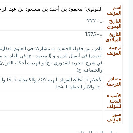
اسم
القونوي؛ محمود بن أحمد بن مسعود بن عبد الرحمن
المؤلف
التاريخ
... - 777
الهجري
التاريخ
... - 1375
الميلادي
ترجمة
قاض، من فقهاء الحنفية. له مشاركة في العلوم العقلية
المؤلف
في شرح التجريد للقدوري - خ) و (تهذيب أحكام القرآن) 
والخصاف- خ)
مصادر
الترجمة
90. والاثار الخطية 1: 164
الأسماء
البديلة
للمؤلف
صور
المؤلف