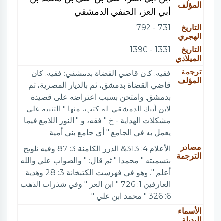
المؤلف
أبي العز، الحنفي الدمشقي
التاريخ
731 - 792
الهجري
التاريخ
1331 - 1390
الميلادي
ترجمة
فقيه. كان قاضي القضاة بدمشقي: فقيه. كان
المؤلف
قاضي القضاة بدمشق، ثم بالديار المصرية، ثم
بدمشق. وامتحن بسبب اعتراضه على قصيدة
لابن أيبك الدمشقي. له كتب، منها " التنبيه على
مشكلات الهداية - خ " فقه، و " النور اللامع فيما
يعمل به في الجامع " أي جامع بني أمية
مصادر
الأعلام 4: 313& الدرر الكامنة 3: 87 وفيه تلويح
الترجمة
بتسميته " محمدا " ثم قال: " والصواب علي والله
أعلم ". وهو في فهرست الكتبخانة 3: 28 وهدية
العارفين 1: 726 " ابن العز " وفي شذرات الذهب
6: 326 " محمد ابن علي "
الأسماء
البديلة