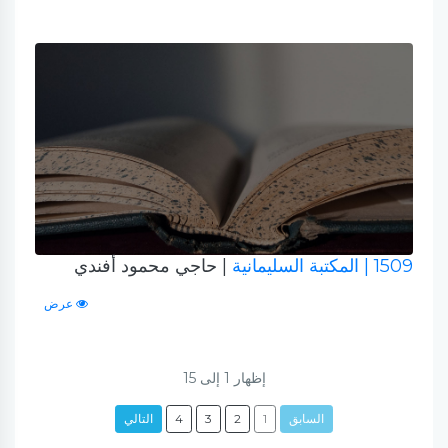
1509
| المكتبة السليمانية
| حاجي محمود أفندي
عرض
إظهار
1
إلى
15
السابق
1
2
3
4
التالي