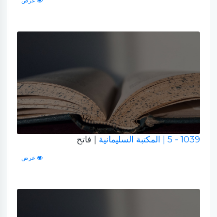
عرض
1039 - 5
| المكتبة السليمانية
| فاتح
عرض