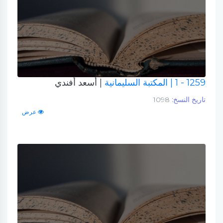
1259 - 1
| المكتبة السليمانية
| أسعد أفندي
تاريخ النسخ:
1098
عرض