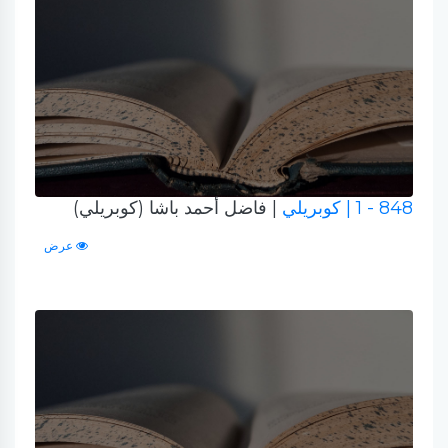
848 - 1
| كوبريلي
| فاضل أحمد باشا (كوبريلي)
عرض