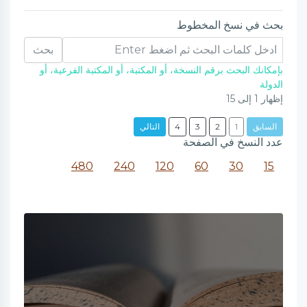
بحث في نسخ المخطوط
بحث
بإمكانك البحث برقم النسخة، أو المكتبة، أو المكتبة الفرعية، أو
الدولة
إظهار
1
إلى
15
السابق
1
2
3
4
التالي
عدد النسخ في الصفحة
480
240
120
60
30
15