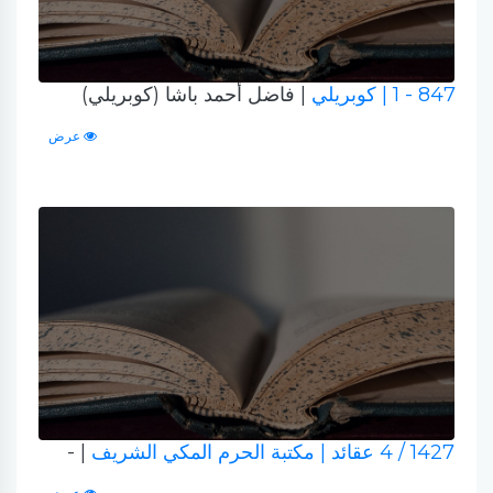
847 - 1
| كوبريلي
| فاضل أحمد باشا (كوبريلي)
عرض
1427 / 4 عقائد
| مكتبة الحرم المكي الشريف
| -