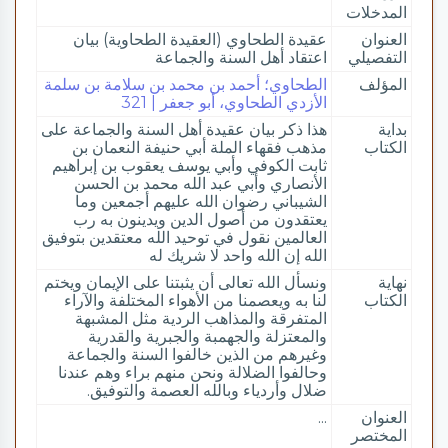
المدخلات
العنوان
عقيدة الطحاوي (العقيدة الطحاوية) بيان
التفصيلي
اعتقاد أهل السنة والجماعة
المؤلف
الطحاوي؛ أحمد بن محمد بن سلامة بن سلمة
الأزدي الطحاوي، أبو جعفر | 321
بداية
هذا ذكر بيان عقيدة أهل السنة والجماعة على
الكتاب
مذهب فقهاء الملة أبي حنيفة النعمان بن
ثابت الكوفي وأبي يوسف يعقوب بن إبراهيم
الأنصاري وأبي عبد الله محمد بن الحسن
الشيباني رضوان الله عليهم أجمعين وما
يعتقدون من أصول الدين ويدينون به رب
العالمين نقول في توحيد الله معتقدين بتوفيق
الله إن الله واحد لا شريك له
نهاية
ونسأل الله تعالى أن يثبتنا على الإيمان ويختم
الكتاب
لنا به ويعصمنا من الأهواء المختلفة والآراء
المتفرقة والمذاهب الردية مثل المشبهة
والمعتزلة والجهمبة والجبرية والقدرية
وغيرهم من الذين خالفوا السنة والجماعة
وحالفوا الضلالة ونحن منهم براء وهم عندنا
ضلال وأردياء وبالله العصمة والتوفيق.
العنوان
...
المختصر