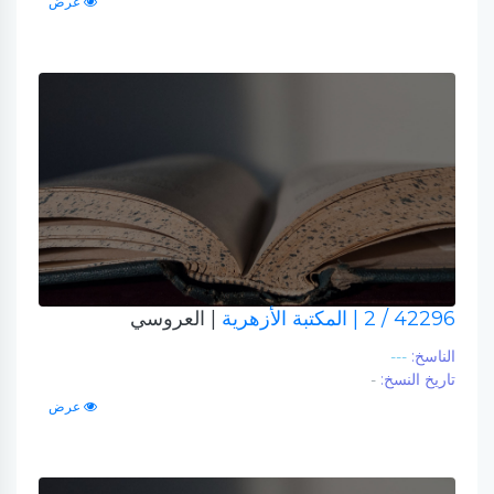
عرض
42296 / 2
| المكتبة الأزهرية
| العروسي
الناسخ:
---
تاريخ النسخ:
-
عرض