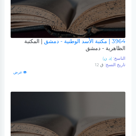
3964
| مكتبة الأسد الوطنية - دمشق
| المكتبة
الظاهرية - دمشق
الناسخ:
(د. ن)
تاريخ النسخ:
ق 12
عرض