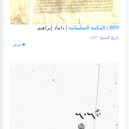
889
| المكتبة السليمانية
| داماد إبراهيم
تاريخ النسخ:
1091
عرض