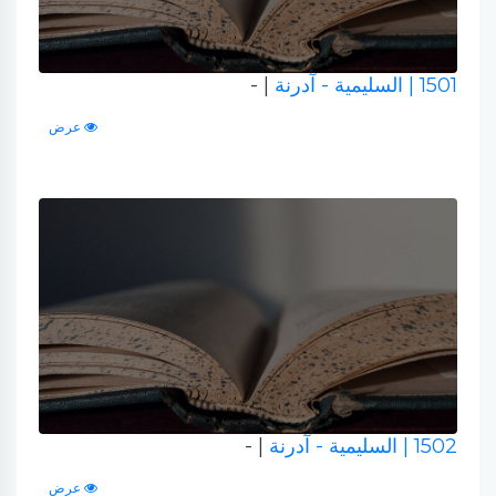
1501
| السليمية - آدرنة
| -
عرض
1502
| السليمية - آدرنة
| -
عرض