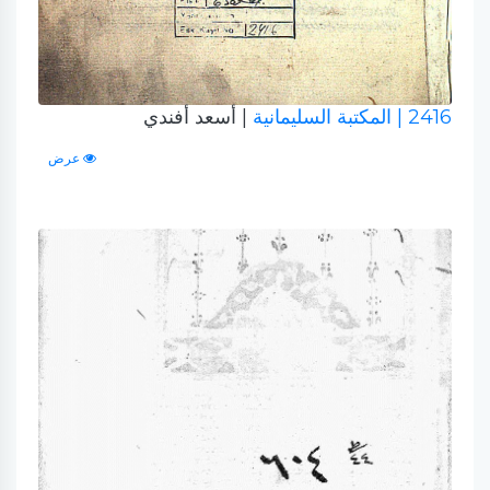
2416
| المكتبة السليمانية
| أسعد أفندي
عرض