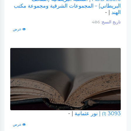
البريطاني) - المجموعات الشرقية ومجموعة مكتب
الهند
| -
تاريخ النسخ:
486
عرض
3093
| نور عثمانية
| -
(1)
عرض