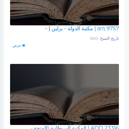
9757
| مكتبة الدولة - برلين
| -
(87)
تاريخ النسخ:
500
عرض
ADD 23316
| المكتبة البريطانية (المتحف