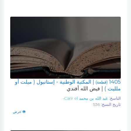
1405
| المكتبة الوطنية - إستانبول ( ميلت أو
(قطعة)
ملليت )
| فيض الله أفندي
الناسخ:
عبد الله بن محمد Carir el-
تاريخ النسخ:
536
عرض