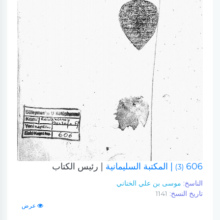
606
| المكتبة السليمانية
| رئيس الكتاب
(3)
الناسخ:
موسى بن علي الخناني
تاريخ النسخ:
1141
عرض