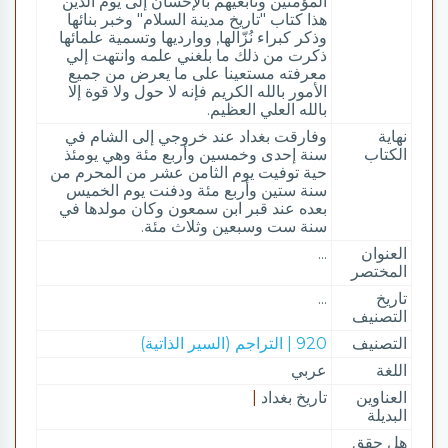
المؤمنين وتابعيهم بالإحسان إلى يوم الدين
هذا كتاب "تاريخ مدينة السلام" وخبر بنائها
وذكر كبراء نُزّالها, ووارديها وتسمية علمائها
ذكرت من ذلك ما بلغني علمه وانتهت إلي
معرفته مستعينا على ما يعرض من جميع
الأمور بالله الكريم فإنه لا حول ولا قوة إلا
بالله العلي العظيم.
نهاية
وفارقت بغداد عند خروجي إلى الشام في
الكتاب
سنة إحدى وخمسين وأربع مئة وهي يومئذ
حية توفيت يوم الثامن عشر من المحرم من
سنة ستين وأربع مئة ودفنت يوم الخميس
بعده عند قبر ابن سمعون وكان مولدها في
سنة ست وسبعين وثلاث مئة.
العنوان
...
المختصر
تاريخ
...
التصنيف
التصنيف
920 | التراجم (السير الذاتية)
اللغة
عربي
العناوين
تاريخ بغداد
|
البديلة
هل حقق