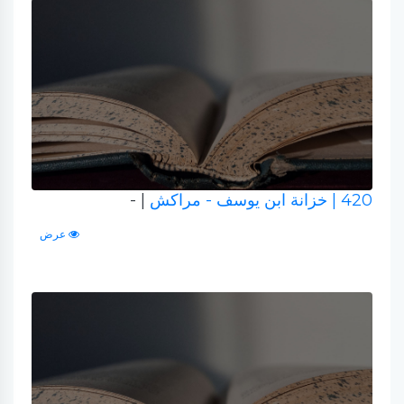
420
| خزانة ابن يوسف - مراكش
| -
عرض