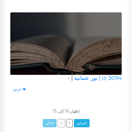
3094
| نور عثمانية
| -
(2)
عرض
إظهار
16
إلى
15
السابق
1
2
التالي