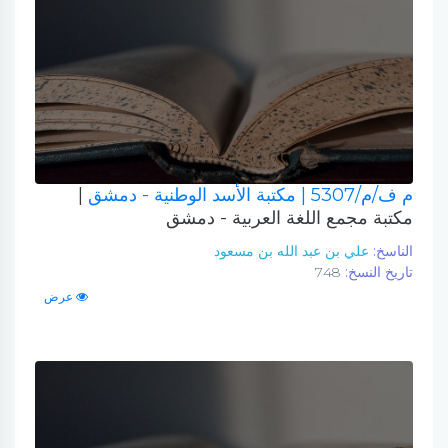
م ف/م/5307
| مكتبة الأسد الوطنية - دمشق
|
مكتبة مجمع اللغة العربية - دمشق
الناسخ:
علي بن عبد الله بن مسعود
تاريخ النسخ:
748
عرض