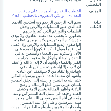
التفصيلي
المؤلف
الخطيب البغدادي؛ أحمد بن علي بن ثابت
البغدادي، أبو بكر، المعروف بالخطيب | 463
بداية
بسم الله الرحمن الرحيم وبه أستعين {الحمد
الكتاب
لله الذي خلق السماوات والأرض وجعل
الظلمات والنور ثم الذين كفروا بربهم
يعدلون} لا يحصي عدد نعمه العادون ولا يؤدى
حق شكره المجتهدون ولا يبلغ مدى عظمته
الواصفون {بديع السماوات والأرض وإذا قضى
أمرا فإنما يقول له كن فيكون} أحمده على
الآلاء وأشكره على النعماء وأستعين به في
الشدة والرخاء وأتوكل عليه فيما أجراه من
القدر والقضاء وأشهد أن لا إله إلا الله وأعتقد
أن لا رب إلا إياه شهادة من لا يرتاب في
شهادته واعتقاد من لا يستنكف عن عبادته
وأشهد أن محمدا عبده الأمين ورسوله المكين
ختم الله به النبيين وأرسله إلى الخلق أجمعين
بلسان عربي مبين فبلغ الرسالة وأوضح
الدلالة وأظهر المقالة ونصح الأمة وكشف
الغمة وجاهد في سبيل الله المشركين وعبد
ربّه حتى أتاه اليقين فصلى الله على محمد
سيد المرسلين وعلى أهل بيته الطيبين
وأصحابه المنتجبين وأزواجه الطاهرات أمهات