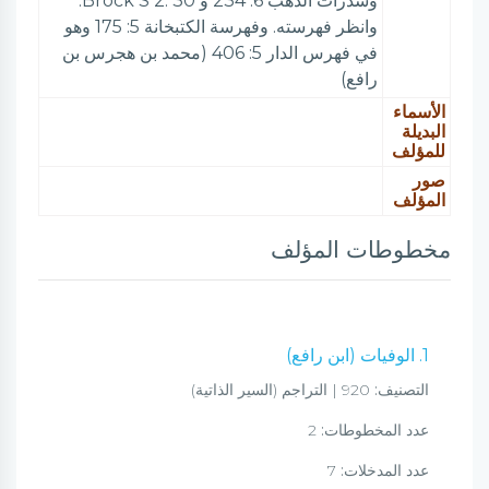
وشذرات الذهب 6: 234 و Brock S 2: 30.
وانظر فهرسته. وفهرسة الكتبخانة 5: 175 وهو
في فهرس الدار 5: 406 (محمد بن هجرس بن
رافع)
الأسماء
البديلة
للمؤلف
صور
المؤلف
مخطوطات المؤلف
1. الوفيات (ابن رافع)
التصنيف:
920 | التراجم (السير الذاتية)
عدد المخطوطات:
2
عدد المدخلات:
7