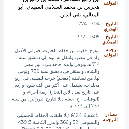
المؤلف
هجرس بن محمد السلامي العميدي، أبو
المعالي، تقي الدين
التاريخ
704 - 774
الهجري
التاريخ
1305 - 1372
الميلادي
ترجمة
مؤرخ، فقيه، من حفاظ الحديث. حوراني الأصل.
المؤلف
ولد في مصر، وانتقل به أبوه إلى دمشق سنة
714 هـ وتوفي والده، فأخذ يتردد بين مصر
والشام، واستقر في دمشق سنة 739 وتوفي
بها. من تصانيفه (معجم) خرجه لنفسه، في أربع
مجلدات، يشتمل على أكثر من ألف شيخ، و (ذيل
على تاريخ بغداد لابن النجار) أربعة أجزاء، و
(الوفيات - خ) جعله ذيلا لتاريخ البرزالي، من سنة
737 إلى 773 هـ
مصادر
الأعلام 6: 124& ذيلا طبقات الحفاظ للحسيني
الترجمة
والسيوطي 52 و 366 والدرر الكامنة 3: 439