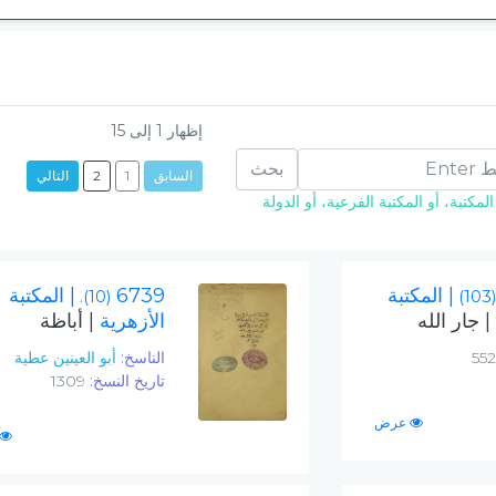
إظهار
1
إلى
15
بحث
السابق
1
2
التالي
مكتبة، أو المكتبة الفرعية، أو الدولة
| المكتبة
6739
| المكتبة
(10).
(103)
| جار الله
الأزهرية
| أباظة
الناسخ:
أبو العينين عطية
تاريخ النسخ:
1309
عرض