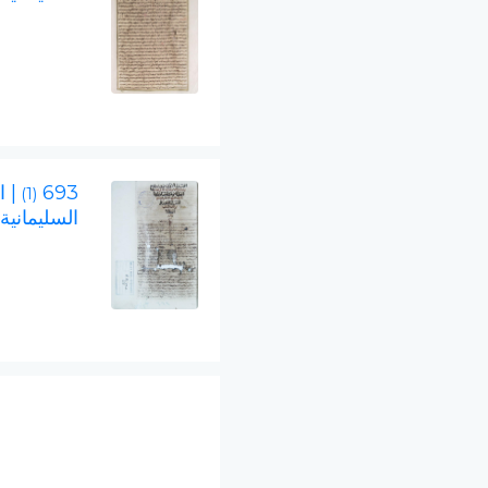
693
| ا
(1)
السليمانية