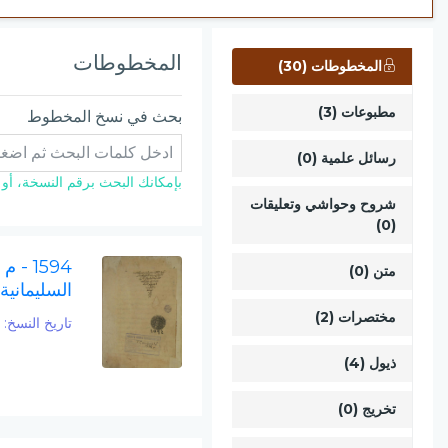
المخطوطات
المخطوطات (30)
مطبوعات (3)
بحث في نسخ المخطوط
رسائل علمية (0)
بإمكانك البحث برقم النسخة، أو ال
شروح وحواشي وتعليقات
(0)
1594 - م
متن (0)
السليمانية
مختصرات (2)
تاريخ النسخ:
552
ذيول (4)
تخريج (0)