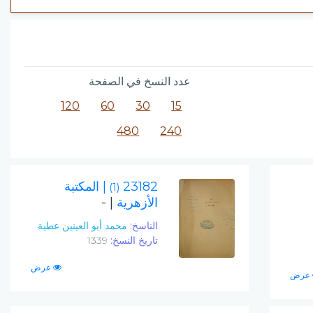
عدد النسخ في الصفحة
120
60
30
15
480
240
23182
| المكتبة
(1)
الأزهرية
| -
الناسخ:
محمد أبو العينين عطية
تاريخ النسخ:
1339
عرض
عرض