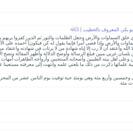
 بكر، المعروف بالخطيب | 463
ذي خلق السماوات والأرض وجعل الظلمات والنور ثم الذين كفروا بربهم 
ماوات والأرض وإذا قضى أمرا فإنما يقول له كن فيكون} أحمده على الآل
لا الله وأعتقد أن لا رب إلا إياه شهادة من لا يرتاب في شهادته واعتقا
ين بلسان عربي مبين فبلغ الرسالة وأوضح الدلالة وأظهر المقالة ونصح 
وعلى أهل بيته الطيبين وأصحابه المنتجبين وأزواجه الطاهرات أمهات الم
وتسمية علمائها ذكرت من ذلك ما بلغني علمه وانتهت إلي معرفته مستعينا عل
وخمسين وأربع مئة وهي يومئذ حية توفيت يوم الثامن عشر من المحرم
ث مئة.