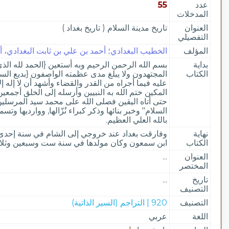
عدد
55
المدخلات
العنوان
تاريخ مدينة السلام ( تاريخ بغداد )
التفصيلي
المؤلف
الخطيب البغدادي؛ أحمد بن علي بن ثابت البغدادي، أبو
بداية
بسم الله الرحمن الرحيم وبه أستعين {الحمد لله ال
الكتاب
المجتهدون ولا يبلغ مدى عظمته الواصفون {بديع الس
عليه فيما أجراه من القدر والقضاء وأشهد أن لا إله إ
المكين ختم الله به النبيين وأرسله إلى الخلق أجمع
حتى أتاه اليقين فصلى الله على محمد سيد المرسلين 
السلام" وخبر بنائها وذكر كبراء نُزّالها, ووارديها 
بالله العلي العظيم.
نهاية
وفارقت بغداد عند خروجي إلى الشام في سنة إحدى 
الكتاب
ابن سمعون وكان مولدها في سنة ست وسبعين وثلا
العنوان
...
المختصر
تاريخ
...
التصنيف
التصنيف
920 | التراجم (السير الذاتية)
اللغة
عربي