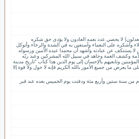
يعدلون} لا يحصي عدد نعمه العادون ولا يؤدى حق شكره
اء وأشكره على النعماء وأستعين به في الشدة والرخاء وأتوكل
د من لا يستنكف عن عبادته وأشهد أن محمدا عبده الأمين ورسوله
الأمة وكشف الغمة وجاهد في سبيل الله المشركين وعبد ربّه
ؤمنين وتابعيهم بالإحسان إلى يوم الدين هذا كتاب "تاريخ مدينة
ى ما يعرض من جميع الأمور بالله الكريم فإنه لا حول ولا قوة إلا
 من سنة ستين وأربع مئة ودفنت يوم الخميس بعده عند قبر