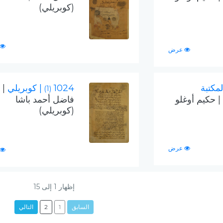
(كوبريلي)
عرض
لمكتبة
1024
| كوبريلي
|
(1)
| حكيم أوغلو
فاضل أحمد باشا
(كوبريلي)
عرض
إظهار
1
إلى
15
السابق
1
2
التالي