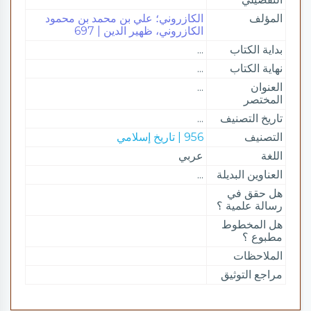
المؤلف
الكازروني؛ علي بن محمد بن محمود
الكازروني، ظهير الدين | 697
بداية الكتاب
...
نهاية الكتاب
...
العنوان
...
المختصر
تاريخ التصنيف
...
التصنيف
956 | تاريخ إسلامي
اللغة
عربي
العناوين البديلة
...
هل حقق في
رسالة علمية ؟
هل المخطوط
مطبوع ؟
الملاحظات
مراجع التوثيق