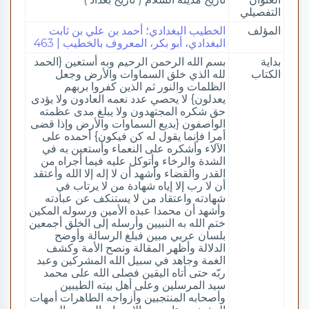
التفصيلي
المؤلف
الخطيب البغدادي؛ أحمد بن علي بن ثابت
البغدادي، أبو بكر، المعروف بالخطيب | 463
بداية
بسم الله الرحمن الرحيم وبه أستعين {الحمد
الكتاب
لله الذي خلق السماوات والأرض وجعل
الظلمات والنور ثم الذين كفروا بربهم
يعدلون} لا يحصي عدد نعمه العادون ولا يؤدى
حق شكره المجتهدون ولا يبلغ مدى عظمته
الواصفون {بديع السماوات والأرض وإذا قضى
أمرا فإنما يقول له كن فيكون} أحمده على
الآلاء وأشكره على النعماء وأستعين به في
الشدة والرخاء وأتوكل عليه فيما أجراه من
القدر والقضاء وأشهد أن لا إله إلا الله وأعتقد
أن لا رب إلا إياه شهادة من لا يرتاب في
شهادته واعتقاد من لا يستنكف عن عبادته
وأشهد أن محمدا عبده الأمين ورسوله المكين
ختم الله به النبيين وأرسله إلى الخلق أجمعين
بلسان عربي مبين فبلغ الرسالة وأوضح
الدلالة وأظهر المقالة ونصح الأمة وكشف
الغمة وجاهد في سبيل الله المشركين وعبد
ربّه حتى أتاه اليقين فصلى الله على محمد
سيد المرسلين وعلى أهل بيته الطيبين
وأصحابه المنتجبين وأزواجه الطاهرات أمهات