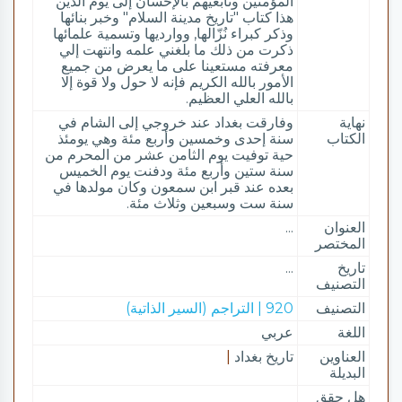
المؤمنين وتابعيهم بالإحسان إلى يوم الدين
هذا كتاب "تاريخ مدينة السلام" وخبر بنائها
وذكر كبراء نُزّالها, ووارديها وتسمية علمائها
ذكرت من ذلك ما بلغني علمه وانتهت إلي
معرفته مستعينا على ما يعرض من جميع
الأمور بالله الكريم فإنه لا حول ولا قوة إلا
بالله العلي العظيم.
نهاية
وفارقت بغداد عند خروجي إلى الشام في
الكتاب
سنة إحدى وخمسين وأربع مئة وهي يومئذ
حية توفيت يوم الثامن عشر من المحرم من
سنة ستين وأربع مئة ودفنت يوم الخميس
بعده عند قبر ابن سمعون وكان مولدها في
سنة ست وسبعين وثلاث مئة.
العنوان
...
المختصر
تاريخ
...
التصنيف
التصنيف
920 | التراجم (السير الذاتية)
اللغة
عربي
العناوين
تاريخ بغداد
|
البديلة
هل حقق