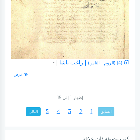
61
| راغب باشا
| -
(4) (الروم - الناس)
عرض
إظهار
1
إلى
15
5
4
3
2
1
السابق
التالي
كتب مصنفة ذات علاقة