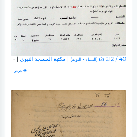
40 / 212
| مكتبة المسجد النبوي
| -
(2) (النساء - التوبة)
عرض