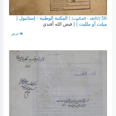
56
| المكتبة الوطنية - إستانبول (
(82طه - العنكبوت)
ميلت أو ملليت )
| فيض الله أفندي
عرض