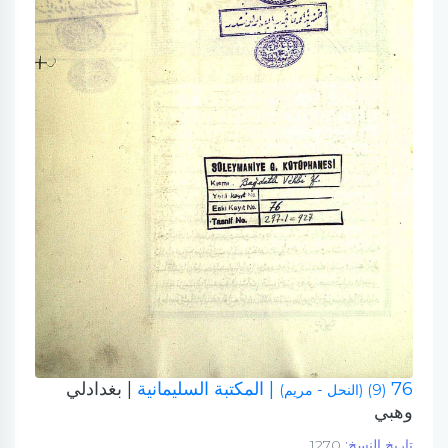
76
| المكتبة السليمانية
| بغدادلي
(9) (النحل - مريم)
وهبي
تاريخ النسخ:
1270