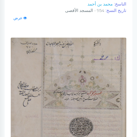
الناسخ:
محمد بن أحمد
تاريخ النسخ:
954 - المسجد الأقصى
عرض