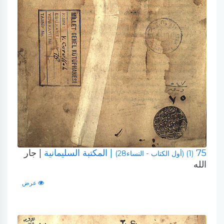
75
| المكتبة السليمانية
| جار
(1) (أول الكتاب - النساء28)
الله
عرض