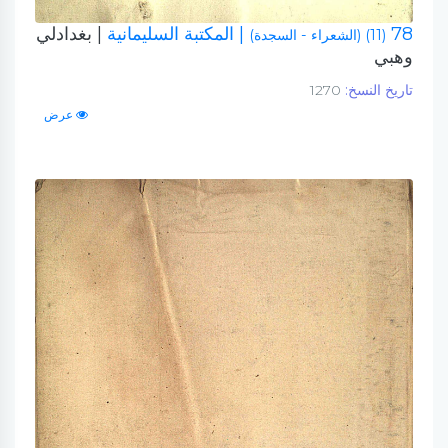
78
| المكتبة السليمانية
| بغدادلي
(11) (الشعراء - السجدة)
وهبي
تاريخ النسخ:
1270
عرض