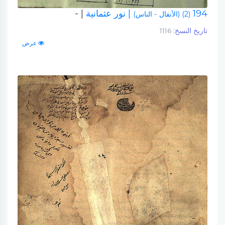
194
| نور عثمانية
| -
(2) (الأنفال - الناس)
تاريخ النسخ:
1116
عرض