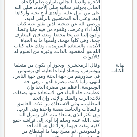
الآخرة والدنيا، الجالي بأنواره ظلم الإلحاد،
الحالي بجواهر معانيه طلى الأجياد، صلى الله
على من أنزل عليه، وأهدى أرج تحية وأزكاها
إليه، وعلى آله المختصين بالزلفى لديه،
ورضي الله عن صحبه الذين نقلوا عنه كتاب
الله أداء وعرضا، وتلقوه من فيه جنيا وغضا،
وأدوه إلينا صريحا محضا. وبعد، فإن المعارف
جمة، وهي كلها مهمة، وأهمها ما به الحياة
الأبدية، والسعادة السرمدية، وذلك علم كتاب
الله هو المقصود بالذات، وغيره من العلوم له
كالأدوات
نهاية
وقال الزمخشري: ويجوز أن يكون من متعلقا
الكتاب
بيوسوس، ومعناه ابتداء الغاية، أي يوسوس
في صدورهم من جهة الجنة ومن جهة الناس،
انتهى. ولما كانت مضرة الدين، وهي آفة
الوسوسة، أعظم من مضرة الدنيا وإن
عظمت، جاء البناء في الاستعاذة منها بصفات
ثلاث: الرب والملك والإله، وإن اتحد
المطلوب، وفي الاستعاذة من ثلاث: الغاسق
والنفاثات والحاسد بصفة واحدة وهي الرب،
وإن تكثر الذي يستعاذ منه. كان رسول الله
صلى الله عليه وسلم إذا آوى إلى فراشه جمع
كفيه ونفث فيهما وقرأ: قل هو الله أحد
والمعوذتين، ثم مسح بهما ما استطاع من
جسده، يبدأ برأسه ووجهه وما أقبل من