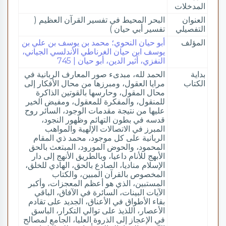
المدخلات
العنوان
البحر المحيط في تفسير القرآن العظيم (
التفصيلي
تفسير أبي حيان )
المؤلف
أبو حيان النحوي؛ محمد بن يوسف بن علي بن
يوسف ابن حيان الغرناطي الأندلسي الجياني،
النفزي، أثير الدين، أبو حيان | 745
بداية
الحمد لله، مبدىء صور المعارف الربانية في
الكتاب
مرايا العقول، ومبرزها من محال الأفكار إلى
محال المقول، وحارسها بالقوتين الذاكرة
للمنقول، والمفكرة للمعقول، ومفيض الخير
عليها من نتيجة مقدمات الوجود، السائر روح
قدسه في بطون التهائم وظهور النجود،
المبرز في الاتصالات الإلهية والمواهب
الربانية على كل موجود، محمد ذي المقام
المحمود، والحوض المورود، المبتعث بالحق
الأبهج للأنام داعيا، وبالطريق الأنهج إلى دار
الإسلام مناديا، الصادع بالحق، الهادي للخلق،
المخصوص بالقرآن المبين، والكتاب
المستبين، الذي هو أعظم المعجزات، وأكبر
الآيات البينات، السائرة في الآفاق، الباقي
بقاء الأطواق في الأعناق، الجديد على تقادم
الأعصار، اللذيذ على توالي التكرار، الباسق
في الإعجاز إلى الذروة العليا، الجامع لمصالح