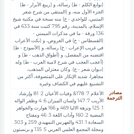
(نوابغ الكلم - ط) رسالة، و (ربيع الأبرار - ط)
الجزء الأول منه، و (المنتقى من شرح شعر
المتنبي، للواحدي - خ) منه نسخة في مكتبة شيخ
الإسلام، بالمدينة، رقم 795 كتبت سنة 633 في
136 ورقة - ما في مذكرات الميمني -
(القسطاس - خ) في العروض، و (نكت الأعراب
في غريب الإعراب - خ) رسالة، و (الأنموذج - ط)
اقتضبه من المفصل، و (أطواق الذهب - ط) و
(أعجب العجب في شرح لامية العرب - ط) وله
(ديوان شعر - خ). وكان معتزلي المذهب،
مجاهرا، شديد الإنكار على المتصوفة، أكثر من
التشنيع عليهم في الكشاف وغيره
مصادر
الأعلام 7: 178& وفيات الأعيان 2: 81 وإرشاد
الترجمة
الأريب 7: 147 ولسان الميزان 6: 4 وظفر الواله
1: 125 ونزهة الالبا 469 و 166 هوارت والجواهر
المضية 2: 160 وآداب اللغة 3: 46 ومفتاح
السعادة 1: 431 والفهرس التمهيدي 259 و 303
ومجلة المجمع العلمي العربي 5: 135 و برنستون