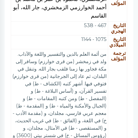
المؤلف
أحمد الخوارزمي الزمخشري، جار الله، أبو
القاسم
التاريخ
467 - 538
الهجري
التاريخ
1075 - 1144
الميلادي
ترجمة
من أئمة العلم بالدين والتفسير واللغة والآداب.
المؤلف
ولد في زمخشر (من قرى خوارزم) وسافر إلى
مكة فجاور بها زمنا فلقب بجار الله. وتنقل في
البلدان، ثم عاد إلى الجرجانية (من قرى خوارزم)
فتوفي فيها. أشهر كتبه (الكشاف - ط) في
تفسير القرآن، و (أساس البلاغة - ط) و
(المفصل - ط) ومن كتبه (المقامات - ط) و
(الجبال والأمكنة والمياه - ط) و (المقدمة - ط)
معجم عربي فارسي، مجلدان، و (مقدمة الأدب -
خ) في اللغة، و (الفائق - ط) في غريب الحديث،
و (المستقصى - ط) في الأمثال، مجلدان، و
(رؤوس المسائل - خ) في شستر بيتي (3600) و