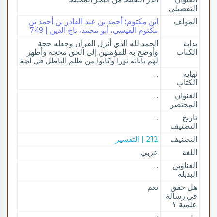
التفصيلي
المؤلف
ابن مكتوم؛ أحمد بن عبد القادر بن أحمد بن
مكتوم القيسي، أبو محمد، تاج الدين | 749
بداية
الحمد لله الذي أنزل القرآن وجعله حجة
الكتاب
وأوضح به للمؤمنين إلى الحق محجه وأظهر
لهم بآياته نورا وكانوا من ظلم الباطل في لجة
نهاية
...
الكتاب
العنوان
...
المختصر
تاريخ
...
التصنيف
التصنيف
212 | التفسير
اللغة
عربي
العناوين
...
البديلة
هل حقق
نعم
في رسالة
علمية ؟