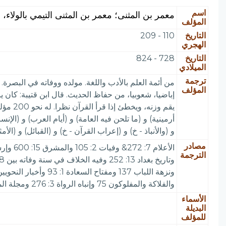
اسم
معمر بن المثنى؛ معمر بن المثنى التيمي بالولاء، 
المؤلف
التاريخ
110 - 209
الهجري
التاريخ
728 - 824
الميلادي
ترجمة
المؤلف
إباضيا، شعوبيا، من حفاظ الحديث. قال ابن قتيبة: كان
يقم وز
أرمينية) و (ما تلحن فيه العامة) و (أيام العرب) و (ال
و (والأنباذ - خ) و (إعراب القرآن - خ) و (القبائل) و (ال
مصادر
الترجمة
والفلاكة والمفلوكون 75 وإنباه الرواة 3: 276 ومجلة المجمع العلمي العربي 7: 553 و. Brock S 1: 162 وشرحا ألفية العراقي 2: 231
الأسماء
البديلة
للمؤلف