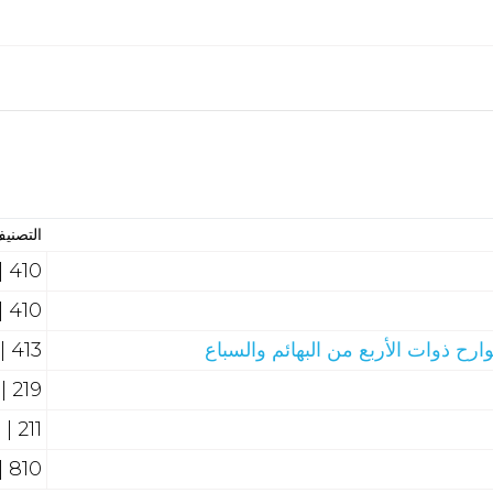
التصني
410 | اللغة العربية
410 | اللغة العربية
رح ذوات الأربع من البهائم والسباع
413 | المعاجم اللغوية
219 | السيرة النبوية
211 | علوم القرآن
810 | الأدب العربي