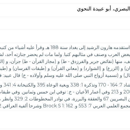
البصري، أبو عبيدة النحوي
من أئمة العلم بالأدب واللغة. مولده ووفاته في البصرة. ا
 يبغض العرب وصنف في مثالبهم كتبا. ولما مات لم يحضر جنازته أحد، لش
نه، ويخطئ إذا قرأ القرآن نظرا. له نحو 200 مؤلف، منها (نقائض جرير والفرزدق - ط) و (مجاز الق
إنسان) و (الزرع) و (الشوارد) و (معاني القرآن) و (طبقات الفرسان) و (
أمثال) و (تسمية أزواج النبي صلى الله عليه وسلم وأولاده - خ) قال عبيد: 
ونزهة اللباب 137 وم