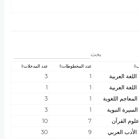
بحث
ف
عدد المخطوطات
عدد المدخلات
3
1
1
1
3
1
3
1
10
7
30
9