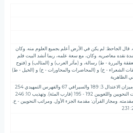
ستقدمه هارون الرشيد إلى بغداد سنة 188 هـ وقرأ عليه أشياء من كتبه. قال الجاحظ: لم يكن في الأرض أعلم بجميع العلوم منه. وكان
دة نقده معاصريه. وكان، مع سعة علمه، ربما أنشد البيت فلم
رآن - ط) جزآن، و (العققة والبررة - ط) رسالة، و (مآثر العرب) و (المثالب) و (فتوح
طبقات الشعراء - خ) و (المحاضرات والمحاورات - خ) و (الخيل - ط)
في الظاهرية
الأعلام 7: 272& وفيات 2: 105 والمشرق 15: 600 وإرشاد 7: 164 - 170 وتذكرة 1: 338 وبغية الوعاة 395 والكتبخانة 4: 341 وميزان الاعتدال 3: 189 والسيرافي 67 والفهرس التمهيدي 254
وتاريخ بغداد 13: 252 وفيه الخلاف في سنة وفاته بين 208 و 213 وفي أعمار الأعيان - خ.: توفي ابن خمس وثمانين. وفي طبقات النحويين واللغويين 192 - 195 (قارب المئة). وتهذيب 10: 246
فتاح السعادة 1: 93 وأخبار النحويين البصريين 67 والعققة والبررة، في نوادر المخطوطات 2: 329 وانظر مقدمته. ومجاز القرآن: مقدمة الجزء الأول. ومراتب النحويين - خ.