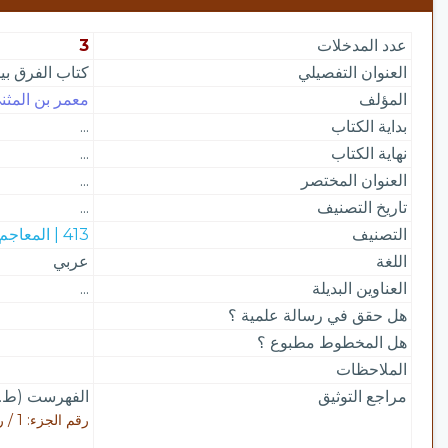
عدد المدخلات
3
العنوان التفصيلي
كتاب الفرق بي
المؤلف
معمر بن المثنى؛
بداية الكتاب
...
نهاية الكتاب
...
العنوان المختصر
...
تاريخ التصنيف
...
التصنيف
413 | المعاجم اللغوية
اللغة
عربي
العناوين البديلة
...
هل حقق في رسالة علمية ؟
هل المخطوط مطبوع ؟
الملاحظات
مراجع التوثيق
الفهرست (ط. 
رقم الجزء: 1 / رقم الصفحة: 151