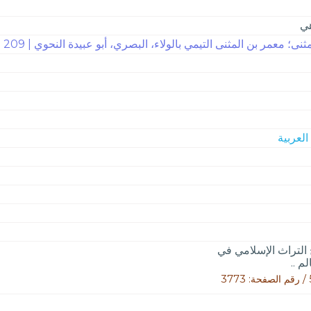
هي
نى؛ معمر بن المثنى التيمي بالولاء، البصري، أبو عبيدة النحوي | 209
 التراث الإسلامي في
م ..