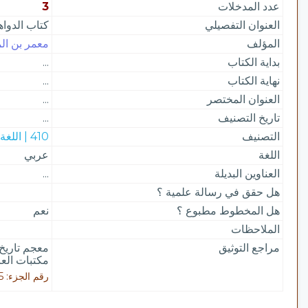
عدد المدخلات
3
العنوان التفصيلي
كتاب الدوا
المؤلف
معمر بن المث
بداية الكتاب
...
نهاية الكتاب
...
العنوان المختصر
...
تاريخ التصنيف
...
التصنيف
410 | اللغة العربية
اللغة
عربي
العناوين البديلة
...
هل حقق في رسالة علمية ؟
هل المخطوط مطبوع ؟
نعم
الملاحظات
مراجع التوثيق
معجم تاريخ
مكتبات العال
رقم الجزء: 5 / رقم الصفحة: 3773