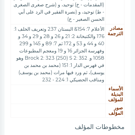
(المقدمات - خ) توحيد، و (شرح صغرى الصغرى
- ط) توحيد، و (نصرة الفقير في الرد على أبي
الحسن الصغير - خ)
مصادر
الأعلام 7: 154& البستان 237 وتعريف الخلف 1:
الترجمة
176 والكتبخانة 2: 21 و 26 و 28 و 29 و 34 و
40 و 44 و 53 و 172 ثم 7: 89 و 145 و 299
وفهرسة الجزائر 16 و 19 ومعجم المطبوعات
1058 و. Brock 2: 323 (250) S 2: 352 وهو
في فهرس الدار 1: 151 (محمد بن محمد بن
يوسف)، ثم ورد فيها مرات (محمد بن يوسف)
ومناقب الحضيكي 1: 224 - 232
الأسماء
البديلة
للمؤلف
صور
المؤلف
مخطوطات المؤلف