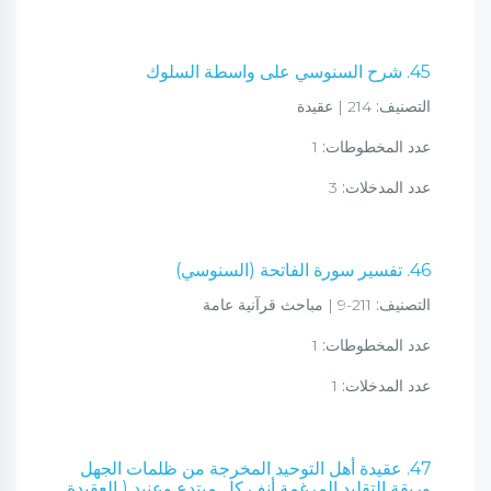
45. شرح السنوسي على واسطة السلوك
التصنيف:
214 | عقيدة
عدد المخطوطات:
1
عدد المدخلات:
3
46. تفسير سورة الفاتحة (السنوسي)
التصنيف:
211-9 | مباحث قرآنية عامة
عدد المخطوطات:
1
عدد المدخلات:
1
47. عقيدة أهل التوحيد المخرجة من ظلمات الجهل
وربقة التقليد المرغمة أنف كل مبتدع وعنيد ( العقيدة