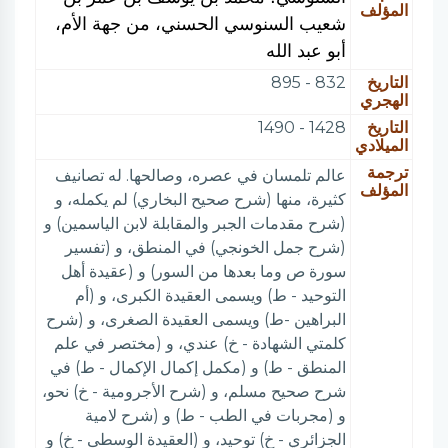
المؤلف
شعيب السنوسي الحسني، من جهة الأم،
أبو عبد الله
التاريخ
832 - 895
الهجري
التاريخ
1428 - 1490
الميلادي
ترجمة
عالم تلمسان في عصره، وصالحها. له تصانيف
المؤلف
كثيرة، منها (شرح صحيح البخاري) لم يكمله، و
(شرح مقدمات الجبر والمقابلة لابن الياسمين) و
(شرح جمل الخونجي) في المنطق، و (تفسير
سورة ص وما بعدها من السور) و (عقيدة أهل
التوحيد - ط) ويسمى العقيدة الكبرى، و (أم
البراهين -ط) ويسمى العقيدة الصغرى، و (شرح
كلمتي الشهادة - خ) عندي، و (مختصر في علم
المنطق - ط) و (مكمل إكمال الإكمال - ط) في
شرح صحيح مسلم، و (شرح الأجرومية - خ) نحو،
و (مجربات في الطب - ط) و (شرح لامية
الجزائري - خ) توحيد، و (العقيدة الوسطى - خ) و