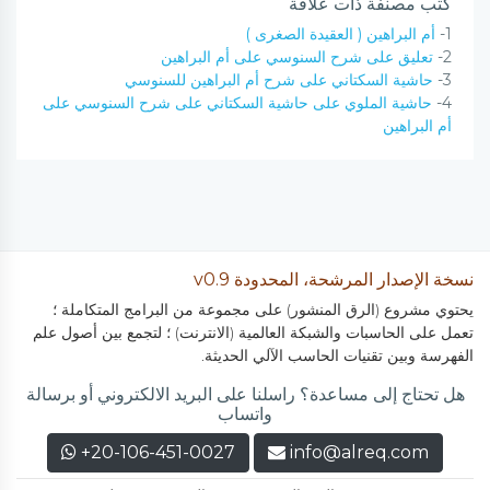
كتب مصنفة ذات علاقة
1-
أم البراهين ( العقيدة الصغرى )
2-
تعليق على شرح السنوسي على أم البراهين
3-
حاشية السكتاني على شرح أم البراهين للسنوسي
4-
حاشية الملوي على حاشية السكتاني على شرح السنوسي على
أم البراهين
نسخة الإصدار المرشحة، المحدودة v0.9
يحتوي مشروع (الرق المنشور) على مجموعة من البرامج المتكاملة ؛
تعمل على الحاسبات والشبكة العالمية (الانترنت) ؛ لتجمع بين أصول علم
الفهرسة وبين تقنيات الحاسب الآلي الحديثة.
هل تحتاج إلى مساعدة؟ راسلنا على البريد الالكتروني أو برسالة
واتساب
+20-106-451-0027
info@alreq.com