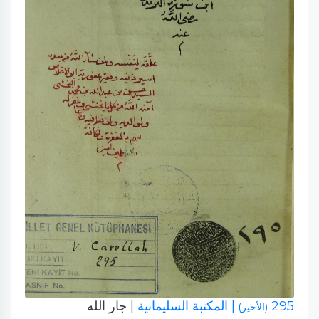
295
| المكتبة السليمانية
| جار الله
(الأخير)