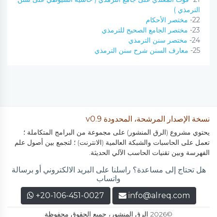
الترمذي )
22-
مختصر الأحكام
23-
مختصر الجامع الصحيح للترمذي
24-
مختصر سنن الترمذي
25-
معارف السنن شرح سنن الترمذي
نسخة الإصدار المرشحة، المحدودة v0.9
يحتوي مشروع (الرق المنشور) على مجموعة من البرامج المتكاملة ؛
تعمل على الحاسبات والشبكة العالمية (الانترنت) ؛ لتجمع بين أصول علم
الفهرسة وبين تقنيات الحاسب الآلي الحديثة.
هل تحتاج إلى مساعدة؟ راسلنا على البريد الالكتروني أو برسالة
واتساب
+20-106-451-0027
info@alreq.com
©2026 الرق المنشور، جميع الحقوق محفوظة