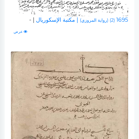
1695
| مكتبة الإسكوريال
| -
(2) (رواية المروزي)
عرض