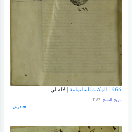
464
| المكتبة السليمانية
| لاله لي
تاريخ النسخ:
1163
عرض