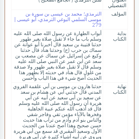
التفصيلي
المؤلف
الترمذي؛ محمد بن عيسى بن سورة بن
موسى السلمي البوغي الترمذي، أبو عيسى |
279
بداية
أبواب الطهارة عن رسول الله صلى الله عليه
الكتاب
وسلم باب ما جاء لا تقبل صلاة بغير طهور
حدثنا قتيبة بن سعيد قال أخبرنا أبو عوانة عن
سماك بن حرب (ح) وحدثنا هناد قال حدثنا
وكيع عن إسرائيل عن سماك عن مصعب بن
سعد عن ابن عمر عن النبي صلى الله عليه
وسلم قال لا تقبل صلاة بغير طهور ولا صدقة
من غلول قال هناد في حديثه إلا بطهور هذا
الحديث أصح شيء في هذا الباب وأحسن
نهاية
حدثنا هارون بن موسى بن أبي علقمة الفروي
الكتاب
المدني قال حدثني أبي عن هشام بن سعد
عن سعيد بن أبي سعيد عن أبيه عن أبي
هريرة أن رسول الله صلى الله عليه وسلم
قال قد أذهب الله عنكم عبية الجاهلية
وفخرها بالآباء مؤمن تقي وفاجر شقي
والناس بنو آدم وآدم من تراب هذا حديث
حسن صحيح وهذا أصح عندنا من الحديث
الأول وسعيد المقبري قد سمع من أبي هريرة
ويروي عن أبيه أشياء كثيرة عن أبي هريرة