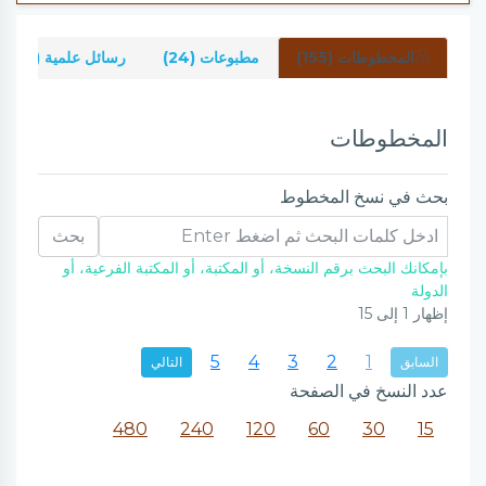
المخطوطات (155)
مطبوعات (24)
رسائل علمية (2)
المخطوطات
بحث في نسخ المخطوط
بحث
بإمكانك البحث برقم النسخة، أو المكتبة، أو المكتبة الفرعية، أو
الدولة
إظهار
1
إلى
15
5
4
3
2
1
السابق
التالي
عدد النسخ في الصفحة
480
240
120
60
30
15