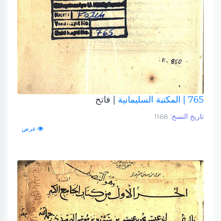
765
| المكتبة السليمانية
| فاتح
تاريخ النسخ:
1168
عرض