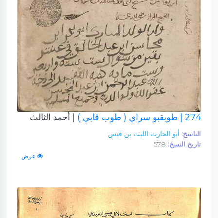
274
| طوبقبو سراي ( طوب قابي )
| أحمد الثالث
الناسخ:
أبو الحارث الليث بن قيس
تاريخ النسخ:
578
عرض