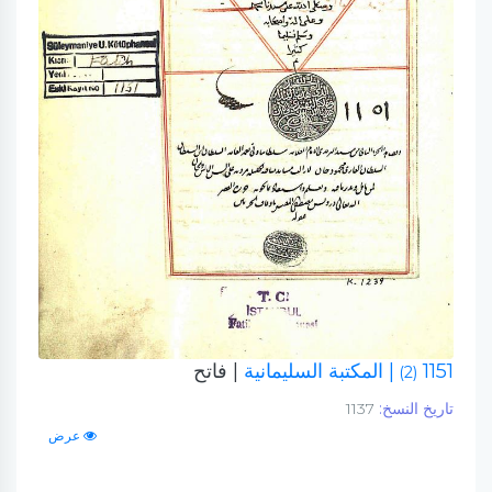
1151
| المكتبة السليمانية
| فاتح
(2)
تاريخ النسخ:
1137
عرض