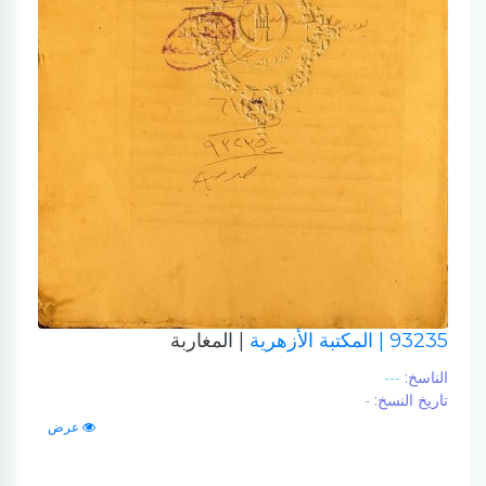
93235
| المكتبة الأزهرية
| المغاربة
الناسخ:
---
تاريخ النسخ:
-
عرض