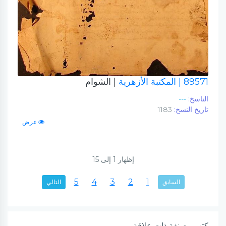
89571
| المكتبة الأزهرية
| الشوام
الناسخ:
---
تاريخ النسخ:
1183
عرض
إظهار
1
إلى
15
5
4
3
2
1
السابق
التالي
كتب مصنفة ذات علاقة