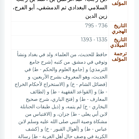
المؤلف
السلامي البغدادي ثم الدمشقي، أبو الفرج،
زين الدين
التاريخ
736 - 795
الهجري
التاريخ
1335 - 1393
الميلادي
ترجمة
حافظ للحديث، من العلماء. ولد في بغداد ونشأ
المؤلف
وتوفي في دمشق. من كتبه (شرح جامع
الترمذي) و (جامع العلوم والحكم - ط) في
الحديث، وهو المعروف بشرح الأربعين، و
(فضائل الشام - خ) و (الاستخراج لأحكام الخراج
- ط) و (القواعد الفقهية - ط) و (لطائف
المعارف - ط) و (فتح الباري، شرح صحيح
البخاري - خ) لم يتمه، و (ذيل طبقات الحنابلة
لابن أبي يعلى - ط) جزان، و (الاقتباس من
مشكاة وصية النبي صلى الله عليه وسلم لابن
عباس - ط) و (أهوال القبور - خ) و (كشف
الكربة في وصف حال أهل الغربة - ط) رسالة