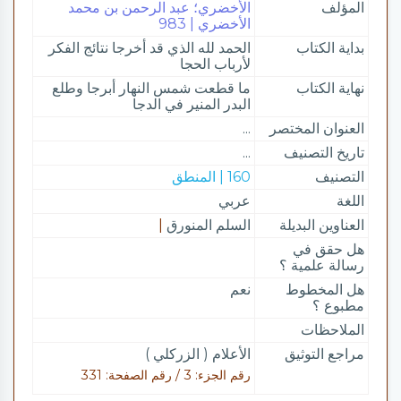
المؤلف
الأخضري؛ عبد الرحمن بن محمد
الأخضري | 983
بداية الكتاب
الحمد لله الذي قد أخرجا نتائج الفكر
لأرباب الحجا
نهاية الكتاب
ما قطعت شمس النهار أبرجا وطلع
البدر المنير في الدجا
العنوان المختصر
...
تاريخ التصنيف
...
التصنيف
160 | المنطق
اللغة
عربي
العناوين البديلة
السلم المنورق
|
هل حقق في
رسالة علمية ؟
هل المخطوط
نعم
مطبوع ؟
الملاحظات
مراجع التوثيق
الأعلام ( الزركلي )
رقم الجزء: 3 / رقم الصفحة: 331