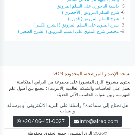
5-
حاشية الباجوري على السلم المرونق
6-
شرح السلم المرونق ( الأخضري )
7-
شرح السلم المرونق ( قدورة)
8-
شرح الملوي على السلم المرونق ( الشرح الكبير )
9-
مختصر شرح الملوي على السلم المرونق ( الشرح الصغير )
نسخة الإصدار المرشحة، المحدودة v0.9
يحتوي مشروع (الرق المنشور) على مجموعة من البرامج المتكاملة ؛
تعمل على الحاسبات والشبكة العالمية (الانترنت) ؛ لتجمع بين أصول علم
الفهرسة وبين تقنيات الحاسب الآلي الحديثة.
هل تحتاج إلى مساعدة؟ راسلنا على البريد الالكتروني أو برسالة
واتساب
+20-106-451-0027
info@alreq.com
©2026 الرق المنشور، جميع الحقوق محفوظة