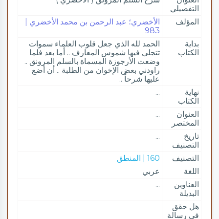
التفصيلي
المؤلف
الأخضري؛ عبد الرحمن بن محمد الأخضري |
983
بداية
الحمد لله الذي جعل قلوب العلماء سموات
الكتاب
تتجلى فيها شموس المعارف .. أما بعد فلما
وضعت الأرجوزة المسماة بالسلم المرونق ..
راودني بعض الإخوان من الطلبة .. أن أضع
عليها شرحاً ..
نهاية
...
الكتاب
العنوان
...
المختصر
تاريخ
...
التصنيف
التصنيف
160 | المنطق
اللغة
عربي
العناوين
...
البديلة
هل حقق
في رسالة