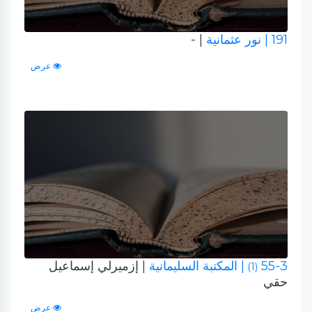
191
| نور عثمانية
| -
عرض
55-3
| المكتبة السليمانية
| إزميرلي إسماعيل
(1)
حقي
عرض