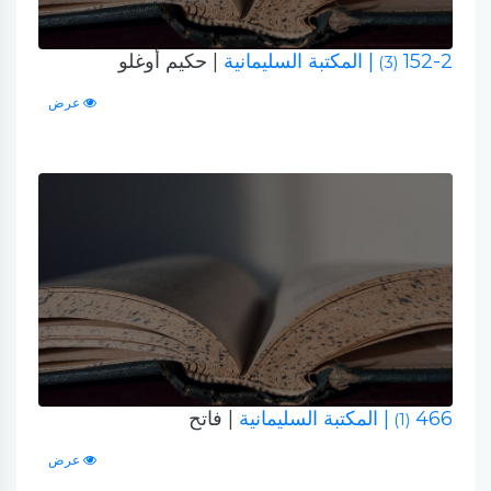
152-2
| المكتبة السليمانية
| حكيم أوغلو
(3)
عرض
466
| المكتبة السليمانية
| فاتح
(1)
عرض