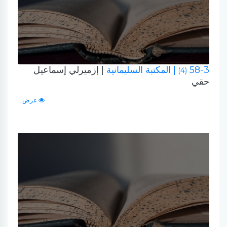
58-3
| المكتبة السليمانية
| إزميرلي إسماعيل
(4)
حقي
عرض