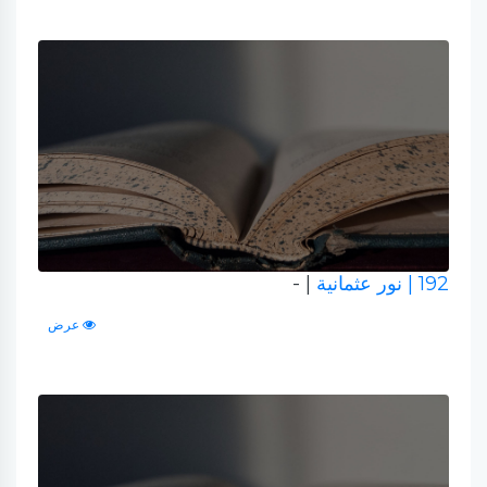
192
| نور عثمانية
| -
عرض