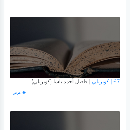
67
| كوبريلي
| فاضل أحمد باشا (كوبريلي)
عرض