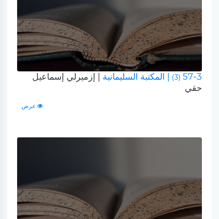
57-3
| المكتبة السليمانية
| إزميرلي إسماعيل
(3)
حقي
عرض