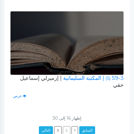
59-3
| المكتبة السليمانية
| إزميرلي إسماعيل
(5)
حقي
عرض
إظهار
16
إلى
30
السابق
1
2
3
التالي