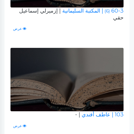
60-3
| المكتبة السليمانية
| إزميرلي إسماعيل
(6)
حقي
عرض
103
| عاطف أفندي
| -
عرض