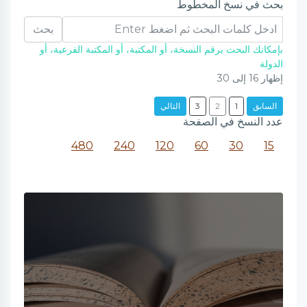
بحث في نسخ المخطوط
بحث
بإمكانك البحث برقم النسخة، أو المكتبة، أو المكتبة الفرعية، أو
الدولة
إظهار
16
إلى
30
السابق
1
2
3
التالي
عدد النسخ في الصفحة
480
240
120
60
30
15