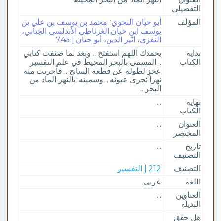
التفصيلي
المؤلف
أبو حيان النحوي؛ محمد بن يوسف بن علي بن
يوسف ابن حيان الغرناطي الأندلسي الجياني،
النفزي، أثير الدين، أبو حيان | 745
بداية
بحمدك اللهم استفتح .. وبعد لما صنفت كتابي
الكتاب
.. المسمى بالبحر المحيط في علم التفسير
عجز لطوله عن قطعه السابح .. فأجريت منه
نهراً تجري عيونه .. وسميته: بالنهر الماد من
البحر ..
نهاية
...
الكتاب
العنوان
...
المختصر
تاريخ
...
التصنيف
التصنيف
212 | التفسير
اللغة
عربي
العناوين
...
البديلة
هل حقق