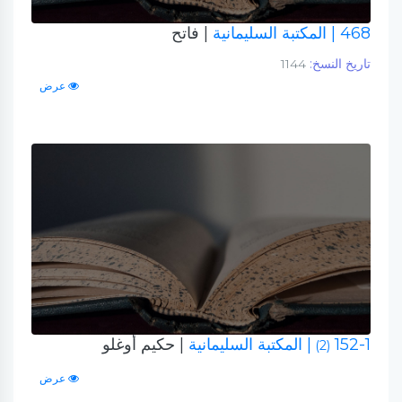
468
| المكتبة السليمانية
| فاتح
تاريخ النسخ:
1144
عرض
152-1
| المكتبة السليمانية
| حكيم أوغلو
(2)
عرض