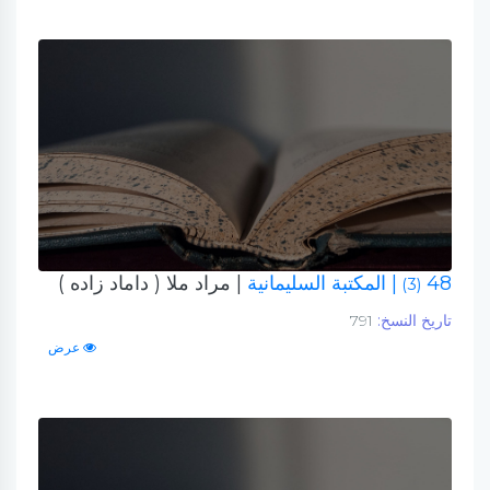
48
| المكتبة السليمانية
| مراد ملا ( داماد زاده )
(3)
تاريخ النسخ:
791
عرض