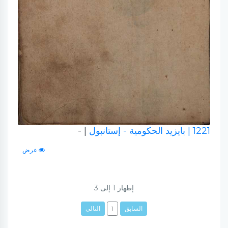
1221
| بايزيد الحكومية - إستانبول
| -
عرض
إظهار
1
إلى
3
السابق
1
التالي