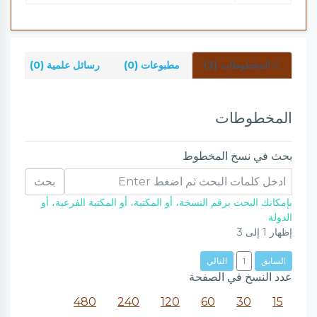
المخطوطات (3)
مطبوعات (0)
رسائل علمية (0)
شر
المخطوطات
بحث في نسخ المخطوط
بحث
بإمكانك البحث برقم النسخة، أو المكتبة، أو المكتبة الفرعية، أو
الدولة
إظهار
1
إلى
3
السابق
1
التالي
عدد النسخ في الصفحة
480
240
120
60
30
15