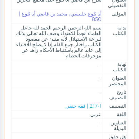
التفصيلي
المؤلف
أيا ثلوغ جلبيسي، محمد بن قاضي أيا ثلوغ |
850
بداية
بسم الله الرحمن الرحيم الحمد لله جاعل
الكتاب
العلماء أنجما للاهتداء وصف الله تعالى بذلك
لبراعة الاستهلال لأنه منبئ عن مقصود
الكتاب واختار جمع القله إذا لا يصلح للاقتداء
إلى عابد عالم باستنباط الأحكام زاهد عن
مزخرفات الحطام
نهاية
...
الكتاب
العنوان
...
المختصر
تاريخ
...
التصنيف
التصنيف
217-1 | فقه حنفي
اللغة
عربي
العناوين
...
البديلة
هل حقق