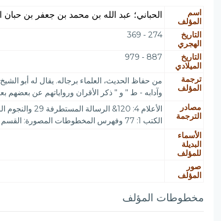
اسم
الحباني؛ عبد الله بن محمد بن جعفر بن حبان ا
المؤلف
التاريخ
274 - 369
الهجري
التاريخ
887 - 979
الميلادي
ترجمة
من حفاظ الحديث، العلماء برجاله. يقال له أبو الشيخ.
المؤلف
وآدابه - ط " و " ذكر الأقران ورواياتهم عن بعضهم بعض
مصادر
الترجمة
الكتب 1: 77 وفهرس المخطوطات المصورة: القسم 2 من الجزء 2 ص 67 و 589 Catalogue Ambroziana 589
الأسماء
البديلة
للمؤلف
صور
المؤلف
مخطوطات المؤلف