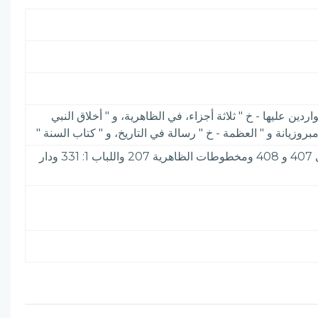
دين عليها - خ " ثلاثة أجزاء، في الظاهرية، و " أخلاق النبي
بروزيانة و " العظمة - خ " رسالة في التاريخ، و " كتاب السنة "
الأعلام 4: 120& الرسالة المستطرفة 29 والنجوم الزاهرة 4: 136 و Brock S I: 347. وخزائن الكتب 78 والفهرس التمهيدي 407 و 408 ومخطوطات الظاهرية 207 واللباب 1: 331 ودار