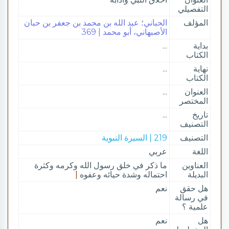
التفصيلي
المؤلف
الحباني؛ عبد الله بن محمد بن جعفر بن حبان
الأصبهاني، أبو محمد | 369
بداية
...
الكتاب
نهاية
...
الكتاب
العنوان
...
المختصر
تاريخ
...
التصنيف
التصنيف
219 | السيرة النبوية
اللغة
عربي
العناوين
ما ذكر في خلق رسول الله وكرمه وكثرة
البديلة
احتماله وشدة حيائه وعفوه
|
هل حقق
نعم
في رسالة
علمية ؟
هل
نعم