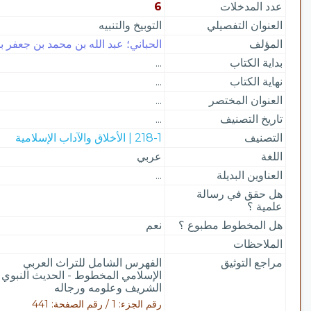
عدد المدخلات
6
العنوان التفصيلي
التوبيخ والتنبيه
المؤلف
الحباني؛ عبد الله بن محمد بن جعفر بن 
بداية الكتاب
...
نهاية الكتاب
...
العنوان المختصر
...
تاريخ التصنيف
...
التصنيف
218-1 | الأخلاق والآداب الإسلامية
اللغة
عربي
العناوين البديلة
...
هل حقق في رسالة
علمية ؟
هل المخطوط مطبوع ؟
نعم
الملاحظات
مراجع التوثيق
الفهرس الشامل للتراث العربي
الإسلامي المخطوط - الحديث النبوي
الشريف وعلومه ورجاله
رقم الجزء: 1 / رقم الصفحة: 441