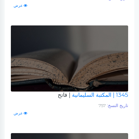
عرض
1345
| المكتبة السليمانية
| فاتح
تاريخ النسخ:
757
عرض