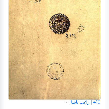
410
| راغب باشا
| -