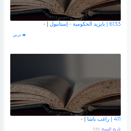
6133
| بايزيد الحكومية - إستانبول
| -
عرض
411
| راغب باشا
| -
تاريخ النسخ:
935