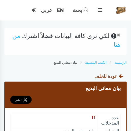
بحث
EN
عربي
×
لكي ترى كافة البيانات فضلاً اشترك
من
هنا
الرئيسية
الكتب المصنفة
بيان معاني البديع
عودة للخلف
بيان معاني البديع
عدد
11
المدخلات
العنوان
بيان معاني البديع