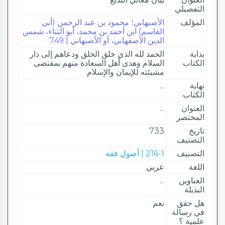
التفصيلي
المؤلف
الأصبهاني؛ محمود بن عبد الرحمن (أبي
القاسم) ابن أحمد بن محمد، أبو الثناء، شمس
الدين الأصفهاني، أو الأصبهاني | 749
بداية
الحمد لله الذي خلق الخلق ودعاهم إلى دار
الكتاب
السلام وهدى أهل السعادة منهم بمقتضى
مشيئته للإيمان والإسلام
نهاية
...
الكتاب
العنوان
...
المختصر
تاريخ
733
التصنيف
التصنيف
216-1 | أصول فقه
اللغة
عربي
العناوين
...
البديلة
هل حقق
نعم
في رسالة
علمية ؟