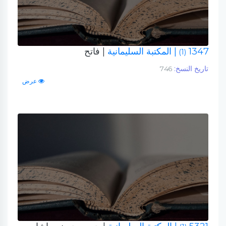
1347
| المكتبة السليمانية
| فاتح
(1)
تاريخ النسخ:
746
عرض