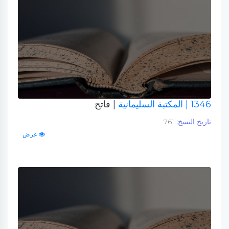
1346
| المكتبة السليمانية
| فاتح
تاريخ النسخ:
761
عرض