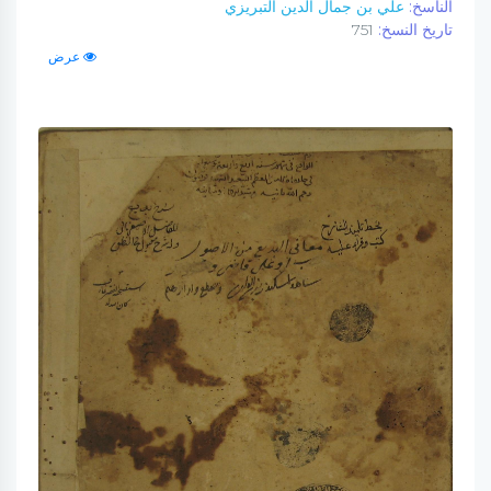
الناسخ:
علي بن جمال الدين التبريزي
تاريخ النسخ:
751
عرض