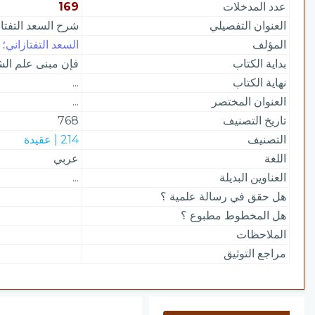
عدد المدخلات
169
العنوان التفصيلي
شرح السعد التفتاز
المؤلف
السعد التفتازاني؛ 
بداية الكتاب
فإن مبنى علم الش
نهاية الكتاب
...
العنوان المختصر
...
تاريخ التصنيف
768
التصنيف
214 | عقيدة
اللغة
عربي
العناوين البديلة
...
هل حقق في رسالة علمية ؟
هل المخطوط مطبوع ؟
الملاحظات
مراجع التوثيق