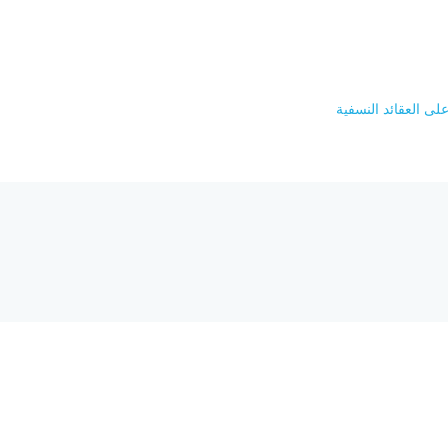
ى العقائد النسفية
هل تحتاج إلى مساع
 الحاسبات والشبكة العالمية
req.com