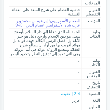
المدخلات
العنوان
حاشية العصام على شرح السعد على العقائد
التفصيلي
النسفية
المؤلف
العصام الأسفراييني؛ إبراهيم بن محمد بن
عرب شاه الأسفراييني عصام الدين | 945
بداية
الحمد لله الذي دعانا إلى دار السلام بأوضح
الكتاب
سبيل هو دين الإسلام وأرجح دليل هو خير
الأنام بل أفضل الرسل الكلام..فهذه فوائد بل
موائد أقربت بها من أراد أن يطالع شرح
العقائد ومجمع الزوائد عوائد هي أتم الزوائد
وهي التي تعود إلى تدقيق النظر وتحديد البصر
نهاية
...
الكتاب
العنوان
...
المختصر
تاريخ
...
التصنيف
التصنيف
214 | عقيدة
اللغة
عربي
العناوين
...