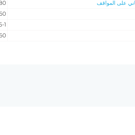
ني على المواقف
180 | فل
160 | الم
415-1 |
160 | الم
هل تحتاج إلى مساع
 الحاسبات والشبكة العالمية
req.com