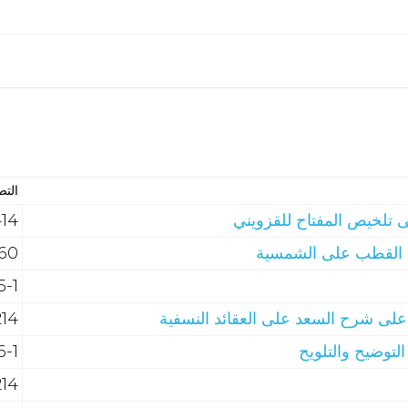
الت
 تلخيص المفتاح للقزويني
414 | الب
 القطب على الشمسية
160 | الم
415-1 |
 على شرح السعد على العقائد النسفية
214 | عق
لتوضيح والتلويح
216-1 | 
214 | عق