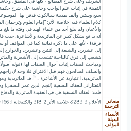
الشريف وعلى شرح المطالع - كلها في المنطق، وحاشيته 
الثمينة في إثبات علم الواجب وحاشية على شرح حكمة ا
كلام العلماء فيه: خلاصة الأثر: "إمام العلوم وترجمان ا
والأعيان ولم يبلغ أحد من علماء الهند في وقته ما بلغ 
فرقة) - لأنها على ما ذكره ثمانية كما في المواقف أو 
إلى عشرين، والشيعة إلى اثنتين وعشرين، والخوارج إل
ومباحث الصفات إثبات أحوال الصفات لها. (قوله أصولًا)
والسلف الصالحون فهم قبل الافتراق فلا وجه لإدراجهم ف
الماتريدية، اعتبارية عن الأشاعرة .. "أ. هـ. الماتريد
التفتازاني للعقائد النسفية (لنجم الدين عمر النسفي) 
قلت: العقائد النسفية هي في العقيدة الماتردية والدفاع عنها. وفاته: سنة (7
مصادر
الأعلام 3: 283& خلاصة الأثر 2: 318 والكتبخانة 1: 166 ثم 4: 43 والخزانة التيمورية 3: 150 ومعجم المطبوعات 1068 و Brock 2: 550 وأبجد العلوم 902
الترجمة
الأسماء
البديلة
للمؤلف