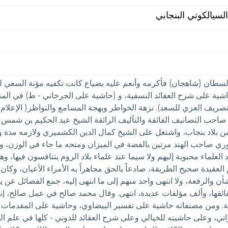
لسيالكوتي البنجابي
بالسطان (شاهجان) فأكرمه وأنعم عليه بضياع كانت تكفيه مؤنة السعي لل
 حاشية على شرح العقائد النسفية، و (حاشية على الجرجاني - ط) في 
ل صاحب التصانيف الفائقة والتآليف الرائقة الشيخ عبد الحكيم بن شمس 
من بلاد بنجاب، واشتغل على الشيخ كمال الدين الكشميري ولازمه مدة 
موري صاحب الهند مرتين بالفضة في الميزان ومنحه ما جاء في الوزن، و
العلماء محبوبة إليهم ولا سيما عند علماء بلاد الروم يتنافسون فيها،
 العقيدة صحيح الطريقة، صادعاً بالحق مجاهراً به الأمراء الأعيان، وكا
لشأن والرفعة، ولا انتهى واحد منهم إلى ما انتهى إليه، جمع الفضائل عن 
قها، وألف مؤلفات عديدة، انتهى. وقال محمد صالح في عمل صالح، إنه 
ة. ومن مصنفاته حاشية على تفسير البيضاوي، وحاشية على المقدمات ال
زاني، وعلى حاشيته للخيالي وعلى شرح العقائد للدوني - كلها في علم