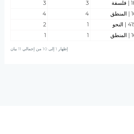
سفة
3
3
نطق
4
4
 النحو
1
2
نطق
1
1
إظهار 1 إلى 10 من إجمالي 11 بيان
دة؟ راسلنا على البريد الالكتروني أو برسالة واتساب
+20-106-451-0027
info@al