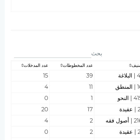
بحث
صنيف
عدد المخطوطات
عدد المدخلات
لاغة
39
15
نطق
11
4
 النحو
1
0
يدة
17
20
أصول فقه
2
4
يدة
2
0