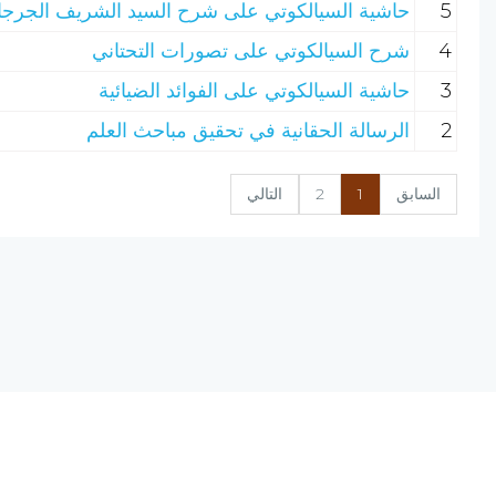
5
حاشية السيالكوتي على شرح السيد الشريف الجرجا
4
شرح السيالكوتي على تصورات التحتاني
3
حاشية السيالكوتي على الفوائد الضيائية
2
الرسالة الحقانية في تحقيق مباحث العلم
السابق
1
2
التالي
نسخة الإصدار المرشحة، المحدودة v0.9
يحتوي مشروع (الرق المنشور) على مجموعة من البرامج المتكاملة ؛ تعمل على
(الانترنت) ؛ لتجمع بين أصول علم الفهرسة وبين تقنيات الحاسب الآلي الحديثة.