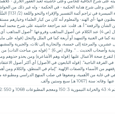
على شرح الكافية للجامي وعلى حاشيته لعبد الغفور اللاري - كلاهما 
لعين وعلى شرح هداية الحكمة - في الحكمة - وله غير ذلك من الحواشي
سبع وستين وألف 
لمظنون فيها -أي الهند- والمعلوم أنه كان من كبار العلماء وخيارهم مستق
من الشأن والرفعة" أ. هـ. قلت: عند مراجعة حاشيته على شرح محمد أسعد 
ستة كما في الغنية والتمهيد أو أربعة كما في الملل والنحل (قوله على 
ى عشرين، والمرجئة إلى خمسة، والنجارية إلى ثلاث، والجبرية والمشبه
يتشعب إلى فرق كالناجية تتَشعب إلى الأشعرية والماتريدية وأصحاب 
 لتفرع صحة الأعمال عليها (قوله وهم الأشاعرة) ومن يحذو حذوهم ومن ي
ي الفرقة الناجية". (قوله التابعون في الأصول) أي أكثر أصول الاعتقاد
ية وموقفهم من الأسماء والصفات الإلهية: "إمام في المنطق، والكلام وم
وهي في غاية من الأهمية، وضعوها في صلب المنهج الدراسي ومطبوعة مرارً
106 هـ) سبع وستين وألف.