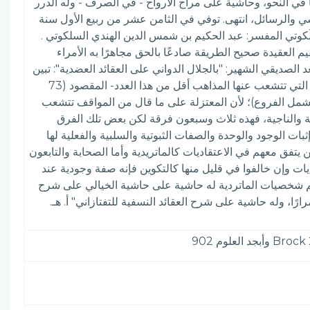
في النحو، وحاشية على مراح الأرواح - في الصرف - وله الدرر
 والرسائل، انتهى. توفي في الثامن عشر من ربيع الأول سنة
بمدينة سيالكوث فدفن بها. الموسوعة الميسرة في تراجم أئمة التفسير والإقراء والنحو واللغة (2/ 1131) السَّلَكوتي المفسر: عبد الحكيم بن شمس الدين الهندي السلكوتي .
يم العقيدة صحيح الطريقة صادعًا بالحق مجاهرًا به الأمراء
الصديقي الشهير: "بالجلال الدواني على العقائد العضدية": تبين
أنه يدافع بشكل كبير عن الماتريدية والأشاعرة، حيث قال (ص 4) عند الكلام عن أصول المذاهب وفروعها: "أصول المذاهب: أي التي تتشعب عنها المذاهب أقل من هذا العدد- المقصود (73
مايشمل الفروع)؛ لأن المعتزلة على ما قال من المواقف تتشعب
ة والناجية، فهذه ثلاث وسبعون فرقة لكن بعض تلك الفرق
الحديث ... ". وقال (ص 6): " (قوله من مباحث الذات) من إثبات الوجود والوحدة والصفات الثبوتية والسلبية والفعلية لها
تفق معهم في الاعتقاديات كالماتريدية وأما الصحابة والتابعون
يات وإن خالفوا في قليل منها كالتكوين فإنه صفة وجودية عند
ن أهم شخصيات الماتردية له حاشية على حاشية الخيالي على شرح
ا، وله حاشية على شرح العقائد النسفية للتفتازاني" أ. هـ.