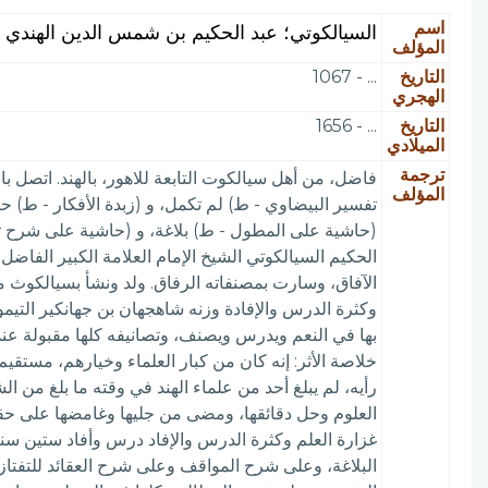
اسم
السيالكوتي؛ عبد الحكيم بن شمس الدين الهندي ا
المؤلف
التاريخ
... - 1067
الهجري
التاريخ
... - 1656
الميلادي
ترجمة
فاضل، من أهل سيالكوت التابعة للاهور، بالهند. اتصل 
المؤلف
تفسير البيضاوي - ط) لم تكمل، و (زبدة الأفكار - ط)
الحكيم السيالكوتي الشيخ الإمام العلامة الكبير الفاض
الآفاق، وسارت بمصنفاته الرفاق. ولد ونشأ بسيالكوث 
وكثرة الدرس والإفادة وزنه شاهجهان بن جهانكير التي
بها في النعم ويدرس ويصنف، وتصانيفه كلها مقبولة عند 
خلاصة الأثر: إنه كان من كبار العلماء وخيارهم، مستقيم
رأيه، لم يبلغ أحد من علماء الهند في وقته ما بلغ من ا
العلوم وحل دقائقها، ومضى من جليها وغامضها على حقائ
غزارة العلم وكثرة الدرس والإفاد درس وأفاد ستين سن
البلاغة، وعلى شرح المواقف وعلى شرح العقائد للتفتا