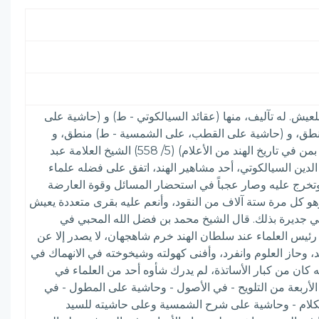
عيش. له تآليف، منها (عقائد السيالكوتي - ط) و (حاشية على
المنطق، و (حاشية على القطب، على الشمسية - ط) منطق، و
(حاشية على المطول - ط) بلاغة، و (حاشية على شرح تصريف العزي للسعد). نزهة الخواطر وبهجة المسامع والنواظر( الإعلام بمن في تاريخ الهند من الأعلام) (5/ 558) الشيخ العلامة عبد
الدين السيالكوتي، أحد مشاهير الهند، اتفق على فضله علماء
وتخرج عليه وصار عجباً في استحضار المسائل وقوة العارضة
هو كل مرة ستة آلاف من النقود، وأنعم عليه بقرى متعددة يعيش
 وهي جديرة بذلك. قال الشيخ محمد بن فضل الله المحبي في
ن رئيس العلماء عند سلطان الهند خرم شاهجهان، لا يصدر إلا عن
يد، وحاز العلوم وانفرد، وأفنى كهولته وشيخوخته في الانهماك في
كان من كبار الأساتذة، لم يدرك شأوه أحد من العلماء في
أربعة من التلويح - في الأصول - وحاشية على المطول - في
 الكلام - وحاشية على شرح الشمسية وعلى حاشيته للسيد