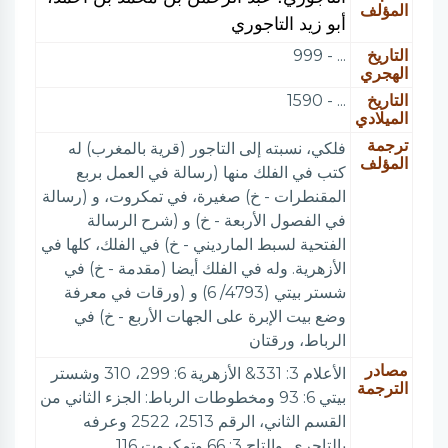
المؤلف
أبو زيد التاجوري
التاريخ
... - 999
الهجري
التاريخ
... - 1590
الميلادي
ترجمة
فلكي، نسبته إلى التاجور (قرية بالمغرب) له
المؤلف
كتب في الفلك منها (رسالة في العمل بربع
المقنطرات - خ) صغيرة، في تمكروت، و (رسالة
في الفصول الأربعة - خ) و (شرح الرسالة
الفتحية لسبط المارديني - خ) في الفلك، كلها في
الأزهرية. وله في الفلك أيضا (مقدمة - خ) في
شستر بيتي (4793/ 6) و (ورقات في معرفة
وضع بيت الإبرة على الجهات الأربع - خ) في
الرباط، ورقتان
مصادر
الأعلام 3: 331& الأزهرية 6: 299، 310 وشستر
الترجمة
بيتي 6: 93 ومخطوطات الرباط: الجزء الثاني من
القسم الثاني، الرقم 2513، 2522 وعرفه
بالتاجري. والتاج 3: 66 وتمكروت 116