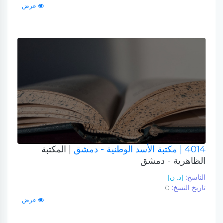
عرض
4014
| مكتبة الأسد الوطنية - دمشق
| المكتبة
الظاهرية - دمشق
الناسخ:
[د. ن]
تاريخ النسخ:
0
عرض