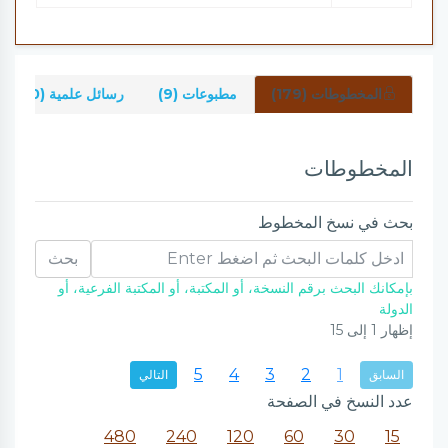
المخطوطات (179)
مطبوعات (9)
رسائل علمية (0)
المخطوطات
بحث في نسخ المخطوط
بحث
بإمكانك البحث برقم النسخة، أو المكتبة، أو المكتبة الفرعية، أو
الدولة
إظهار
1
إلى
15
5
4
3
2
1
السابق
التالي
عدد النسخ في الصفحة
480
240
120
60
30
15