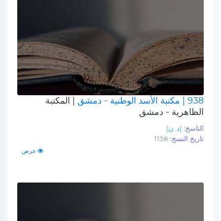
938
| مكتبة الأسد الوطنية - دمشق
| المكتبة
الظاهرية - دمشق
الناسخ:
[د. ن]
تاريخ النسخ:
1138
عرض