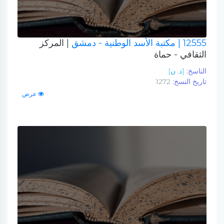
12555
| مكتبة الأسد الوطنية - دمشق
| المركز
الثقافي - حماة
الناسخ:
[د. ن]
تاريخ النسخ:
1272
عرض