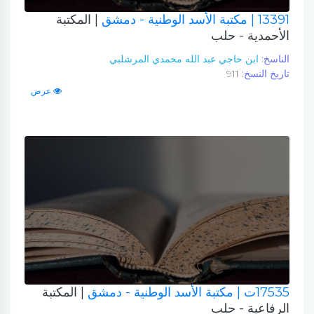
13391
| مكتبة الأسد الوطنية - دمشق
| المكتبة
الأحمدية - حلب
الناسخ:
ابن حاجي عبد الله محمدي المرشلبي
تاريخ النسخ:
911
عرض
17535ت
| مكتبة الأسد الوطنية - دمشق
| المكتبة
الرفاعية - حلب