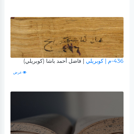
436-م
| كوبريلي
| فاضل أحمد باشا (كوبريلي)
عرض