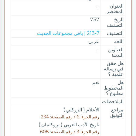
العنوان
...
المختصر
تاريخ
737
التصنيف
التصنيف
213-7 | باقي مجموعات الحديث
اللغة
عربي
العناوين
...
البديلة
هل حقق
في رسالة
علمية ؟
هل
نعم
المخطوط
مطبوع ؟
الملاحظات
مراجع
الأعلام ( الزركلي )
التوثيق
رقم الجزء: 6 / رقم الصفحة: 234
تاريخ الأدب العربي ( بروكلمان )
رقم الجزء: 3 / رقم الصفحة: 608