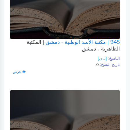
945
| مكتبة الأسد الوطنية - دمشق
| المكتبة
الظاهرية - دمشق
الناسخ:
[د. ن]
تاريخ النسخ:
0
عرض