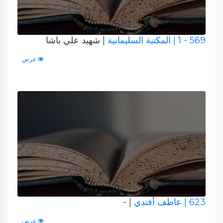
569 - 1
| المكتبة السليمانية
| شهيد علي باشا
عرض
623
| عاطف أفندي
| -
عرض