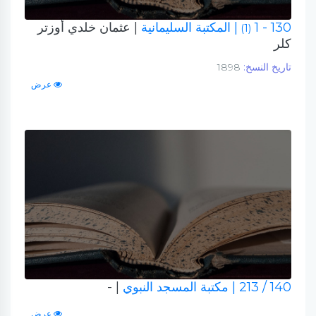
130 - 1
| المكتبة السليمانية
| عثمان خلدي أوزتر
(1)
كلر
تاريخ النسخ:
1898
عرض
140 / 213
| مكتبة المسجد النبوي
| -
عرض