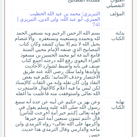
التفصيلي
المؤلف
التبريزي؛ محمد بن عبد الله الخطيب
العمري، أبو عبد الله، ولي الدين، التبريزي |
741
بداية
بسم الله الرحمن الرحيم وبه نستعين الحمد
الكتاب
لله ونحمده ونستعينه ونستغفره .. والاعتصام
بحبل الله لا يتم إلا ببيان كشفه وكان كتاب
المصابيح الذي صنفه الإمام محيي السنة
قامع البدعة أبو محمد الحسين بن مسعود
الفراء البغوي رفع الله درجته أجمع كتاب
صنف في بابه وأضبط لشوارد الأحاديث
وأوابدها ولما سلك رضي الله عنه طريق
الاختصار وحذف الأسانيد؛ تكلم فيه بعض
النقاد وإن كان نقله وإنه من الثقات كالإسناد
لكن ليس ما فيه أعلام كالأغفال فاستخرت
الله تعالى واستوفقت منه فأعلمت ما أغفله
نهاية
وعن بهز بن حكيم عن أبيه عن جده أنه سمع
الكتاب
رسول الله صلى الله عليه وسلم يقول في
قوله تعالى [كنتم خير أمة أخرجت للناس]
قال «أنتم تتمون سبعين أمة أنتم خيرها
وأكرمها على الله تعالى» رواه الترمذي وابن
ماجه والدارمي وقال الترمذي هذا حديث
حسن