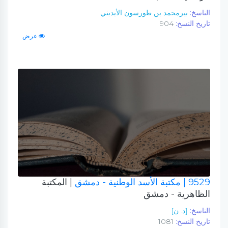
الناسخ:
بيرمحمد بن طورسون الأيديني
تاريخ النسخ:
904
عرض
9529
| مكتبة الأسد الوطنية - دمشق
| المكتبة
الظاهرية - دمشق
الناسخ:
[د. ن]
تاريخ النسخ:
1081