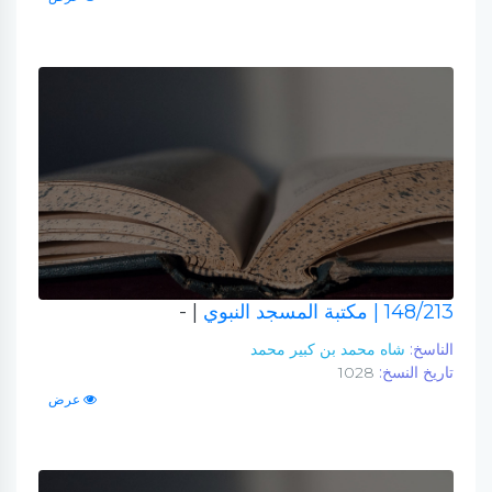
148/213
| مكتبة المسجد النبوي
| -
الناسخ:
شاه محمد بن كبير محمد
تاريخ النسخ:
1028
عرض