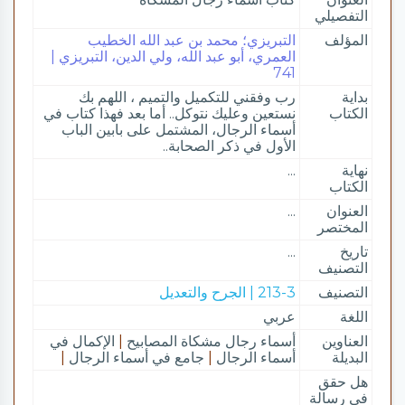
التفصيلي
المؤلف
التبريزي؛ محمد بن عبد الله الخطيب
العمري، أبو عبد الله، ولي الدين، التبريزي |
741
بداية
رب وفقني للتكميل والتميم ، اللهم بك
الكتاب
نستعين وعليك نتوكل.. أما بعد فهذا كتاب في
أسماء الرجال، المشتمل على بابين الباب
الأول في ذكر الصحابة..
نهاية
...
الكتاب
العنوان
...
المختصر
تاريخ
...
التصنيف
التصنيف
213-3 | الجرح والتعديل
اللغة
عربي
العناوين
أسماء رجال مشكاة المصابيح
|
الإكمال في
البديلة
أسماء الرجال
|
جامع في أسماء الرجال
|
هل حقق
في رسالة