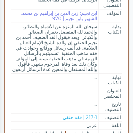
التفصيلي
المؤلف
ابن نجيم؛ زين الدين بن إبراهيم بن محمد،
الشهير بابن نجيم | 970
بداية
سبحان الله المنزه عن الأشباه والنظائر،
الكتاب
والحمد لله المتفضل بغفران الصغائر
والكبائر.. وبعد فيقول الفد الضعيف أحمد بن
نجيم الحنفي إن والده الشيخ الإمام العالم
العلامة.. قد ألف رسائل ووقائع وحوادث في
فقه مذهب الحنفية.. تسميتهم بالرسائل
الزينية في مذهب الحنفية نسبة إلى المؤلف
وكان ذلك بعد وفاة المرحوم بشهر.. فأقول
والله المستعان والمعين عدة الرسائل أربعون
نهاية
...
الكتاب
العنوان
...
المختصر
تاريخ
...
التصنيف
التصنيف
217-1 | فقه حنفي
اللغة
عربي