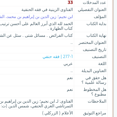
عدد المدخلات
33
العنوان التفصيلي
الفتاوى الزينية في فقه الحنفية
المؤلف
ابن نجيم؛ زين الدين بن إبراهيم بن محمد، الشهير
بداية الكتاب
الحمد لله الذي أبرز العالم على أحسن ترتيب و
كتاب الطهارة ..
نهاية الكتاب
كتاب الفرائض .. مسائل شتى .. سئل عن الش
العنوان المختصر
...
تاريخ التصنيف
...
التصنيف
217-1 | فقه حنفي
اللغة
عربي
العناوين البديلة
...
هل حقق في
نعم
رسالة علمية ؟
هل المخطوط
نعم
مطبوع ؟
الملاحظات
التمرتاشي الغزي الحنفي، شمس الدين (ت: 1004 هـ)
مراجع التوثيق
الأعلام ( الزركلي )