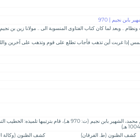
 بابن نجيم | 970
نظام .. وبعد لما كان كتاب الفتاوى المنسوبة الى .. مولانا زين بن نجيم 
مس إذا غربت أين تذهب فأجاب تطلع على قوم وتذهب على آخرين والله 
الفتاوى: لـ ابن نجيم؛ زين الدين بن إبراهيم بن محمد، الشهير بابن ن
كشف الظنون (ط. الفرقان)
كشف الظنون (وكالة ا