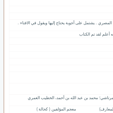
المصري .. يشتمل على أجوبة يحتاج إليها ويقول في الافتاء ..
أعلم لقد تم الكتاب
جيم (ت: 970 هـ)، قام بترتيبها تلميذه: الخطيب التمرتاشي؛ محمد بن عبد الله بن أحمد، الخطيب العمري
لمعارف)
معجم المؤلفين ( كحالة )