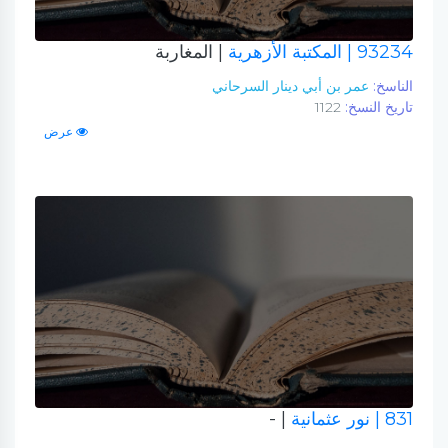
93234
| المكتبة الأزهرية
| المغاربة
الناسخ:
عمر بن أبي دينار السرحاني
تاريخ النسخ:
1122
عرض
831
| نور عثمانية
| -