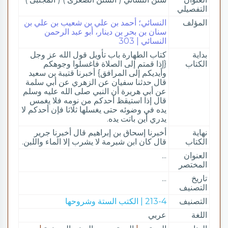
التفصيلي
المؤلف
النسائي؛ أحمد بن علي بن شعيب بن علي بن
سنان بن بحر بن دينار، أبو عبد الرحمن
النسائي | 303
بداية
كتاب الطهارة باب تأويل قول الله عز وجل
الكتاب
{إذا قمتم إلى الصلاة فاغسلوا وجوهكم
وأيديكم إلى المرافق} أخبرنا قتيبة بن سعيد
قال حدثنا سفيان عن الزهري عن أبي سلمة
عن أبي هريرة أن النبي صلى الله عليه وسلم
قال إذا استيقظ أحدكم من نومه فلا يغمس
يده في وضوئه حتى يغسلها ثلاثا فإن أحدكم لا
يدري أين باتت يده.
نهاية
أخبرنا إسحاق بن إبراهيم قال أخبرنا جرير
الكتاب
قال كان ابن شبرمة لا يشرب إلا الماء واللبن.
العنوان
...
المختصر
تاريخ
...
التصنيف
التصنيف
213-4 | الكتب الستة وشروحها
اللغة
عربي