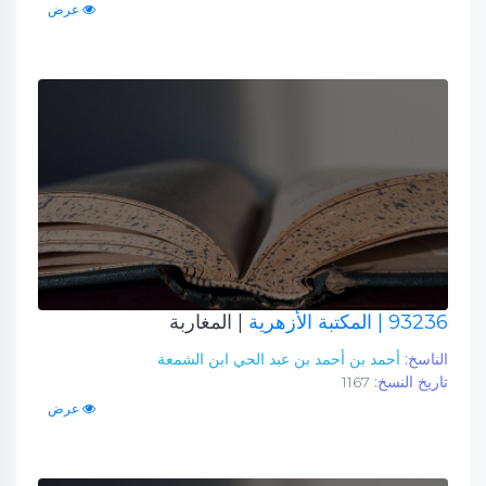
عرض
93236
| المكتبة الأزهرية
| المغاربة
الناسخ:
أحمد بن أحمد بن عبد الحي ابن الشمعة
تاريخ النسخ:
1167
عرض