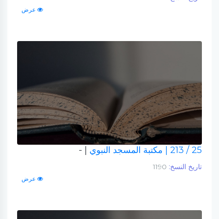
عرض
25 / 213
| مكتبة المسجد النبوي
| -
تاريخ النسخ:
1190
عرض