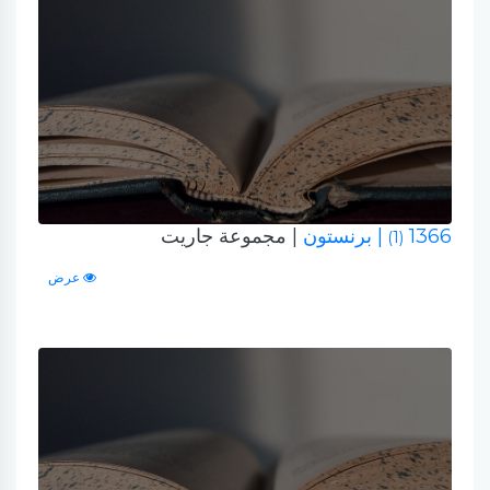
1366
| برنستون
| مجموعة جاريت
(1)
عرض