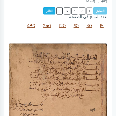
إظهار
1
إلى
15
السابق
1
2
3
4
5
التالي
عدد النسخ في الصفحة
480
240
120
60
30
15