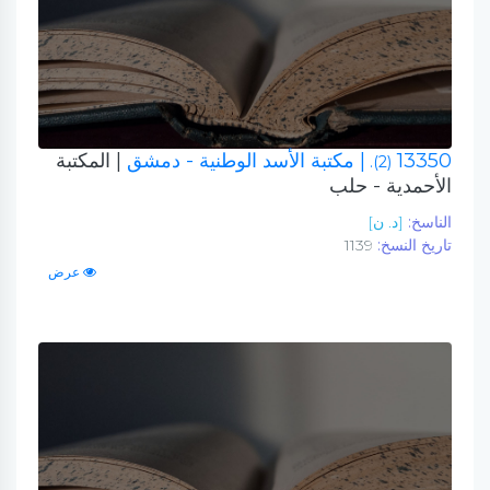
13350
| مكتبة الأسد الوطنية - دمشق
| المكتبة
(2).
الأحمدية - حلب
الناسخ:
[د. ن]
تاريخ النسخ:
1139
عرض