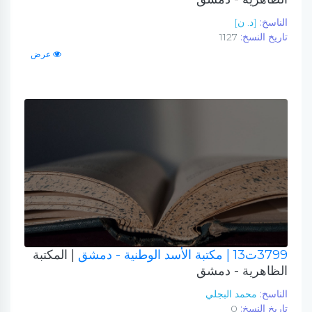
الناسخ:
[د. ن]
تاريخ النسخ:
1127
عرض
3799ت13
| مكتبة الأسد الوطنية - دمشق
| المكتبة
الظاهرية - دمشق
الناسخ:
محمد البجلي
تاريخ النسخ:
0