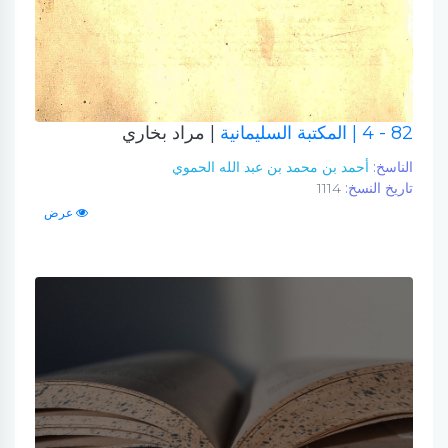
82 - 4
| المكتبة السليمانية
| مراد بخاري
الناسخ:
أحمد بن محمد بن عبد الله الحموي
تاريخ النسخ:
1114
عرض