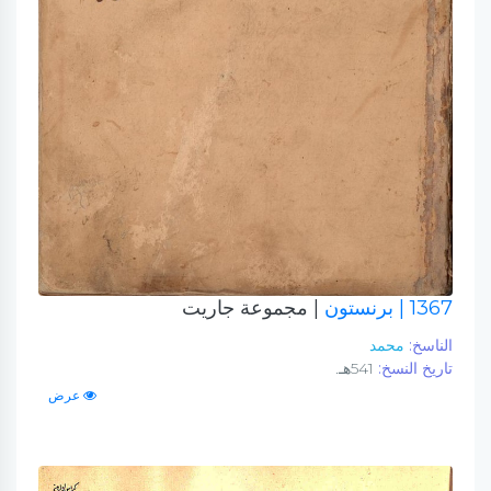
1367
| برنستون
| مجموعة جاريت
الناسخ:
محمد
تاريخ النسخ:
541هـ.
عرض