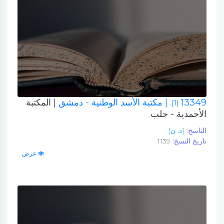
13349
| مكتبة الأسد الوطنية - دمشق
| المكتبة
(1).
الأحمدية - حلب
الناسخ:
[د. ن]
تاريخ النسخ:
1139
عرض