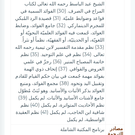
الشيخ عبد الباسط رحمه الله تعالى لكتاب
المراح في الصرف. (30) الفوائد السمية في
قواعد وضوابط علميّة. (31) قصيدة الرد المُبكي
للمجرم الدينماركي. (32) جامع الفوائد، وضابط
العوائد، جُمعت فيه الفوائد العلميّة النحويّة أو
اللغويّة، أو الحديثيّة، أو الفقهيّة، نظماً أو نثراً.
(33) نظم مقدمة التفسير لابن تيمية رحمه الله
تعالى. (34) نظم في علم التوحيد. (35) نظم
خاتمة المصباح المنير. (36) رجزٌ في علمي
العروض والقوافي. (37) إتحاف ذوي الهمة
بفوائد مهمة جُمعت في بيان حكم القيام للقادم
وتقبيل اليد ونحوه. (38) مجمع الفوائد، ومنبع
العوائد بذكر الأثبات والأسانيد. وهو ثَبَتٌ مُطوّل
جامع لأشتات الأسانيد والأثبات. لم يكمل (39)
نظم الأحاديث المتواترة، لم يكمل (40) نظم
شافية ابن الحاجب، لم يكمل (41) نظم العقيدة
الواسطية، لم يكمل
مصادر
برنامج المكتبة الشاملة
الترجمة