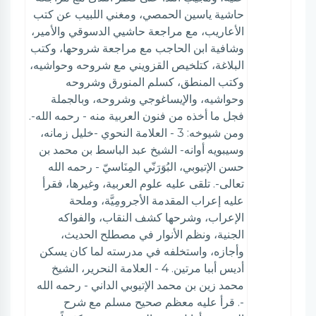
حاشية ياسين الحمصي، ومغني اللبيب عن كتب
الأعاريب، مع مراجعة حاشيي الدسوقي والأمير،
وشافية ابن الحاجب مع مراجعة شروحها، وكتب
البلاغة، كتلخيص القزويني مع شروحه وحواشيه،
وكتب المنطق، كسلم المنورق وشروحه
وحواشيه، والإيساغوجي وشروحه، وبالجملة
فجل ما أخذه من فنون العربية منه - رحمه الله-.
ومن شيوخه: 3 - العلامة النحوي -خليل زمانه،
وسيبويه أوانه- الشيخ عبد الباسط بن محمد بن
حسن الإتيوبي، البُوَرَنّي المِنَاسيّ - رحمه الله
تعالى-. تلقى عليه علوم العربية، وغيرها، فقرأ
عليه إعراب المقدمة الأجرومِيَّة، وملحة
الإعراب، وشرحها كشف النقاب، والفواكه
الجنية، ونظم الأنوار في مصطلح الحديث،
وأجازه، واستخلفه في مدرسته لما كان يسكن
أديس أببا مرتين. 4 - العلامة النحرير، الشيخ
محمد زين بن محمد الإتيوبي الداني - رحمه الله
-. قرأ عليه معظم صحيح مسلم مع شرح