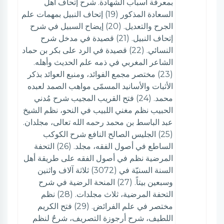
بمعرفة أسباب الشهادة. شرح إتحاف أهل
السعادة المذكور (19) إتحاف النبيل بمهمات علم
الجرح والتعديل. (20) إيضاح السبيل في شرح
إتحاف النبيل. (21) قصيدة في مدخل شرح
النسائي. (22) قصيدة في الرد على بكر بن حماد
الشاعر المغربي في ذمه علم الحديث وأهله.
(23) مختصر مجمع الفوائد، ومنبع العوائد بذكر
الأثبات والأسانيد المسمّى مواهب الصمد لعبده
محمد. (24) فتح القريب المجيب شرح مُدني
الحبيب نظم مغني اللبيب في النحو، نظم الشيخ
عبد الباسط بن محمد رحمه الله تعالى، مجلدان.
(25) الجليس الصالح النافع شرح الكوكب
الساطع في أصول الفقه، مجلد. (26) التحفة
المرضية نظم في أصول الفقه على طريقة أهل
السنة السنيّة في (3072) ثلاثة آلاف واثنين
وسبعين بيتاً. (27) المنحة الرضية في شرح
التحفة المرضية، ثلاث مجلدات. (28) نظم
مختصر في علم الفرائض. (29) فتح الكريم
اللطيف، شرح أرجوزة التصريف، شرحٌ لنظم