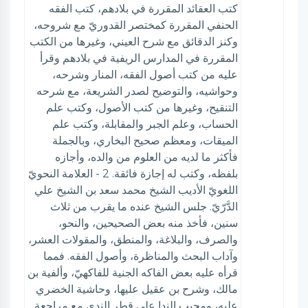
كتب العقائد المقررة في بلادهم، كتب الفقه
الحنفي المقررة كمختصر القدوريّ مع شروحه،
وكنز الدقائق مع شرح العيني، وغيرها من الكتب
المقررة في المدارس الريفية في بلادهم وقرأ
عليه من كتب أصول الفقه، المنار وشرحه،
وحواشيه، والتوضيح لصدر الشريعة، مع شرحه
التنقيح، وغيرها من كتب الأصول، وكتب علم
الحساب، وعلم الجبر والمقابلة، وكتب علم
الميقات، ومعظم صحيح البخاري، وبالجملة
فأكثر ما لديه من العلوم من والده، وأجازه
بلفظه، وكتب له إجازة فائقة. 2 - العلامة النحويّ
اللغويّ الأديب الشيخ محمد سعد بن الشيخ علي
الدَّرّيّ. جلس الشيخ عنده ما يقرب من ثلاث
سنين، فأخذ منه بعض الصحيحين، والنحو،
والصرف، والبلاغة، والمنطق، والمقولات العشر،
وآداب البحث والمناظرة، وأصول الفقه. فمما
قرأه عليه بعض الفاكه الجنية للفاكهيّ، وألفية بن
مالك، وشرح بن عقيل عليها، وحاشية الخضري
عليه، ومجيب الندا على قطر الندى مع مراجعة