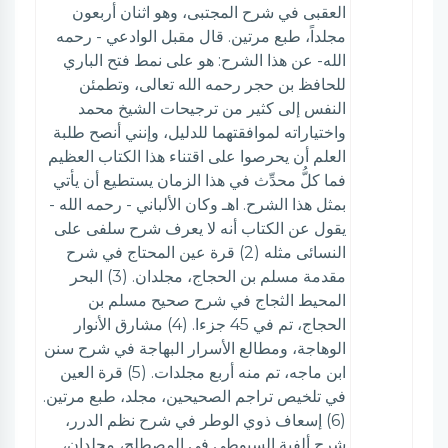
العقبى في شرح المجتبى، وهو اثنان أربعون
مجلداً، طبع مرتين. قال مقبل الوادعي - رحمه
الله- عن هذا الشرح: هو على نمط فتح الباري
للحافظ بن حجر رحمه الله تعالى، وتطمئن
النفس إلى كثير من ترجيحات الشيخ محمد
واختياراته لموافقتهما للدليل، وإنني أنصح طلبة
العلم أن يحرصوا على اقتناء هذا الكتاب العظيم
فما كلُّ محدِّث في هذا الزمان يستطيع أن يأتي
بمثل هذا الشرح. اهـ وكان الألباني - رحمه الله -
يقول عن الكتاب أنه لا يعرف شرح سلفى على
النسائى مثله (2) قرة عين المحتاج في شرح
مقدمة مسلم بن الحجاج، مجلدان. (3) البحر
المحيط الثجاج في شرح صحيح مسلم بن
الحجاج، تم في 45 جزءا. (4) مشارق الأنوار
الوهاجة، ومطالع الأسرار البهاجة في شرح سنن
ابن ماجه، تم منه أربع مجلدات. (5) قرة العين
في تلخيص تراجم الصحيحين، مجلد، طبع مرتين.
(6) إسعاف ذوي الوطر في شرح نظم الدرر،
شرح ألفية السيوطي في المصطلح، مجلدان،