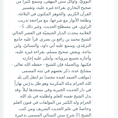
النوويّ، وأوائل سنن البيهقي، وسمع كثيراً من
صحيح البخاري بقراءة غيره عليه، وتفسير
القرآن الكريم، والجوهر المكنون في البلاغة،
وطلعة الأنوار مع شرحها، مع مراجعة تدريب
الراوي، في مصطلح الحديث، وغير ذلك. 5 -
العلامة محدث الديار الحبشيّة في العصر الحالي
الشيخ محمد بن رافع بن بصري. قرأ عليه جامع
الترمّذي، وسمع عليه أبي داود، والنسائيّ، وابن
ماجة، وبعض صحيح مسلم، بقراءة غيره عليه،
وأجازه بجميع مروياته، وأملى عليه إجازته
فكتبها. وبالجملة فإن للشيخ - حفظه الله تعالى -
مشايخ عدة، ذكر بعضهم في ثبته المسمى
(مواهب الصمد لعبده محمد) ثم انتقل إلى بلد
الله الحرام مكة المكرمة وهو ظل يدرّس نهاراً
في دار الحديث الخيرية وفي مسجدها ليلاً. وقد
بذل الشيخ نفسه للعلم ولطلبته في بلد الله
الحرام وله الكثير من المؤلفات في فنون العلم
وخاصةً في علم الحديث الشريف ومن كتب
الشيخ (1) شرح سنن النسائي المسمى بذخيرة