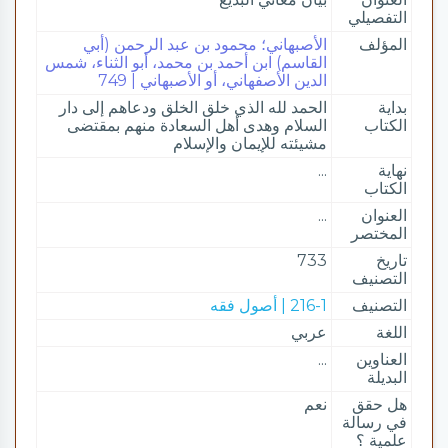
التفصيلي
المؤلف
الأصبهاني؛ محمود بن عبد الرحمن (أبي
القاسم) ابن أحمد بن محمد، أبو الثناء، شمس
الدين الأصفهاني، أو الأصبهاني | 749
بداية
الحمد لله الذي خلق الخلق ودعاهم إلى دار
الكتاب
السلام وهدى أهل السعادة منهم بمقتضى
مشيئته للإيمان والإسلام
نهاية
...
الكتاب
العنوان
...
المختصر
تاريخ
733
التصنيف
التصنيف
216-1 | أصول فقه
اللغة
عربي
العناوين
...
البديلة
هل حقق
نعم
في رسالة
علمية ؟