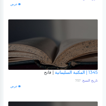
عرض
1345
| المكتبة السليمانية
| فاتح
تاريخ النسخ:
757
عرض