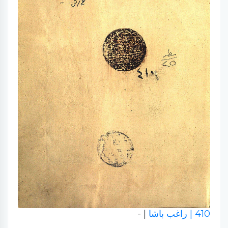
410
| راغب باشا
| -