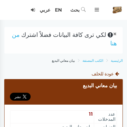
بحث
EN
عربي
×
لكي ترى كافة البيانات فضلاً اشترك
من
هنا
الرئيسية
الكتب المصنفة
بيان معاني البديع
عودة للخلف
بيان معاني البديع
عدد
11
المدخلات
العنوان
بيان معاني البديع