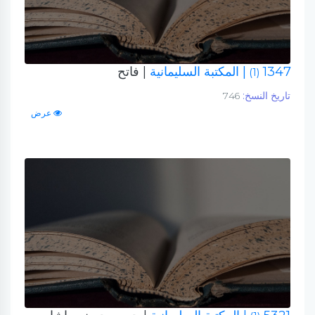
1347
| المكتبة السليمانية
| فاتح
(1)
تاريخ النسخ:
746
عرض