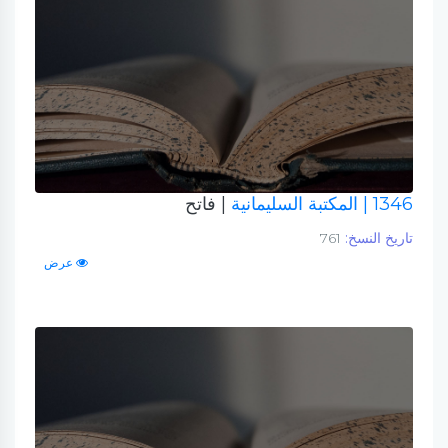
1346
| المكتبة السليمانية
| فاتح
تاريخ النسخ:
761
عرض