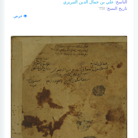
الناسخ:
علي بن جمال الدين التبريزي
تاريخ النسخ:
751
عرض