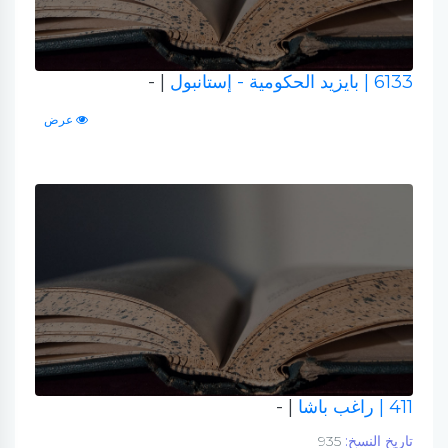
6133
| بايزيد الحكومية - إستانبول
| -
عرض
411
| راغب باشا
| -
تاريخ النسخ:
935