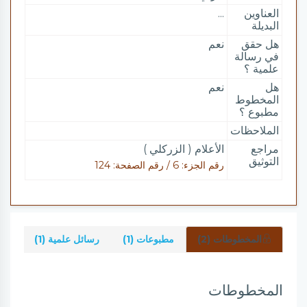
العناوين
...
البديلة
هل حقق
نعم
في رسالة
علمية ؟
هل
نعم
المخطوط
مطبوع ؟
الملاحظات
مراجع
الأعلام ( الزركلي )
التوثيق
رقم الجزء: 6 / رقم الصفحة: 124
المخطوطات (2)
مطبوعات (1)
رسائل علمية (1)
شرو
المخطوطات