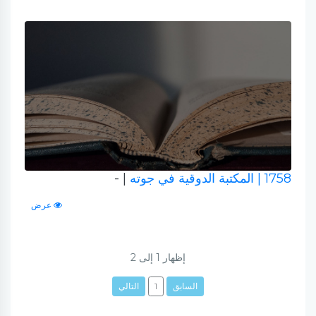
1758
| المكتبة الدوقية في جوته
| -
عرض
إظهار
1
إلى
2
السابق
1
التالي