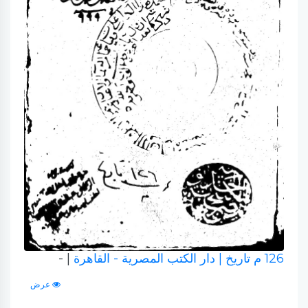
126 م تاريخ
| دار الكتب المصرية - القاهرة
| -
عرض