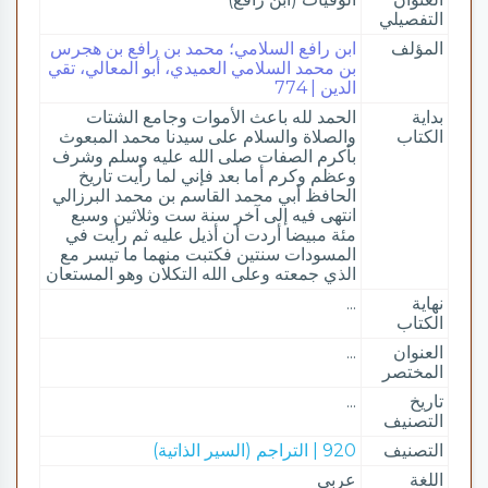
التفصيلي
المؤلف
ابن رافع السلامي؛ محمد بن رافع بن هجرس
بن محمد السلامي العميدي، أبو المعالي، تقي
الدين | 774
بداية
الحمد لله باعث الأموات وجامع الشتات
الكتاب
والصلاة والسلام على سيدنا محمد المبعوث
بأكرم الصفات صلى الله عليه وسلم وشرف
وعظم وكرم أما بعد فإني لما رأيت تاريخ
الحافظ أبي محمد القاسم بن محمد البرزالي
انتهى فيه إلى آخر سنة ست وثلاثين وسبع
مئة مبيضا أردت أن أذيل عليه ثم رأيت في
المسودات سنتين فكتبت منهما ما تيسر مع
الذي جمعته وعلى الله التكلان وهو المستعان
نهاية
...
الكتاب
العنوان
...
المختصر
تاريخ
...
التصنيف
التصنيف
920 | التراجم (السير الذاتية)
اللغة
عربي