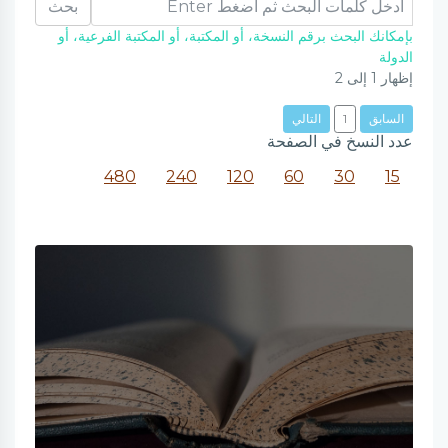
بحث
بإمكانك البحث برقم النسخة، أو المكتبة، أو المكتبة الفرعية، أو
الدولة
إظهار
1
إلى
2
السابق
1
التالي
عدد النسخ في الصفحة
480
240
120
60
30
15