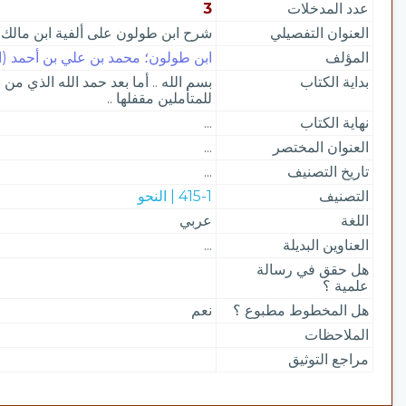
عدد المدخلات
3
العنوان التفصيلي
شرح ابن طولون على ألفية ابن مالك
المؤلف
ابن طولون؛ محمد بن علي بن أحمد (ا
بداية الكتاب
بسم الله .. أما بعد حمد الله الذي م
للمتأملين مقفلها ..
نهاية الكتاب
...
العنوان المختصر
...
تاريخ التصنيف
...
التصنيف
415-1 | النحو
اللغة
عربي
العناوين البديلة
...
هل حقق في رسالة
علمية ؟
هل المخطوط مطبوع ؟
نعم
الملاحظات
مراجع التوثيق