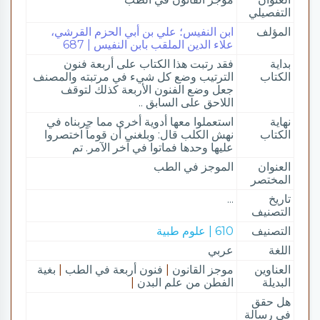
التفصيلي
المؤلف
ابن النفيس؛ علي بن أبي الحزم القرشي،
علاء الدين الملقب بابن النفيس | 687
بداية
فقد رتبت هذا الكتاب على أربعة فنون
الكتاب
الترتيب وضع كل شيء في مرتبته والمصنف
جعل وضع الفنون الأربعة كذلك لتوقف
اللاحق على السابق ..
نهاية
استعملوا معها أدوية أخرى مما جربناه في
الكتاب
نهش الكلب قال: وبلغني أن قوماً اختصروا
عليها وحدها فماتوا في آخر الآمر. تم
العنوان
الموجز في الطب
المختصر
تاريخ
...
التصنيف
التصنيف
610 | علوم طبية
اللغة
عربي
العناوين
موجز القانون
|
فنون أربعة في الطب
|
بغية
البديلة
الفطن من علم البدن
|
هل حقق
في رسالة