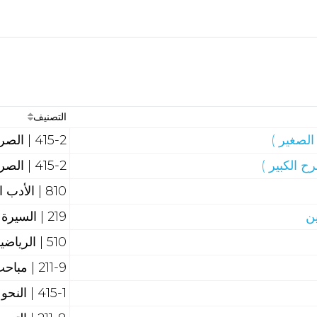
التصنيف
لصغير )
415-2 | الصرف
ح الكبير )
415-2 | الصرف
810 | الأدب العربي
ين
219 | السيرة النبوية
510 | الرياضيات والهندسة
211-9 | مباحث قرآنية عامة
415-1 | النحو