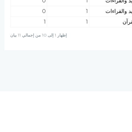
0
1
0
1
1
1
إظهار 1 إلى 10 من إجمالي 11 بيان
دة؟ راسلنا على البريد الالكتروني أو برسالة واتساب
+20-106-451-0027
info@al