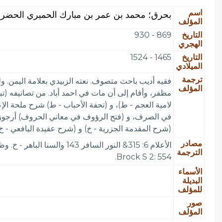
اسم
بحرق؛ محمد بن عمر بن مبارك الحميري الحضرم
المؤلف
التاريخ
869 - 930
الهجري
التاريخ
1465 - 1524
الميلادي
ترجمة
فقيه أديب باحث متصوف. نعته الزبيدي بعلامة اليمن. ول
المؤلف
مظفر، وأقام إلى أن مات في احمد أباد. من تصانيفه (تبص
لامية العجم - ط)، و (تحفة الأحباب - ط) شرح ملحة ال
في الصرف، و (فتح الرؤوف في معاني الحروف) أرجوزة،
(شرح المقدمة الجزرية - خ) و (شرح عقيدة اليافعي - خ)
مصادر
الترجمة
Brock S 2: 554.
الأسماء
البديلة
للمؤلف
صور
المؤلف