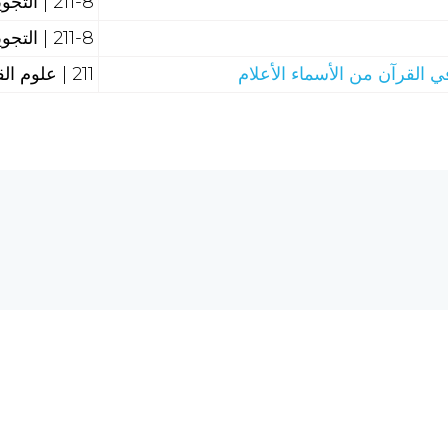
211-8 | التجويد والقراءات
211-8 | التجويد والقراءات
ي القرآن من الأسماء الأعلام
211 | علوم القرآن
هل تحتاج إلى مساع
 الحاسبات والشبكة العالمية
req.com
©2026 الرق المنشور، جميع الحقوق محفوظة