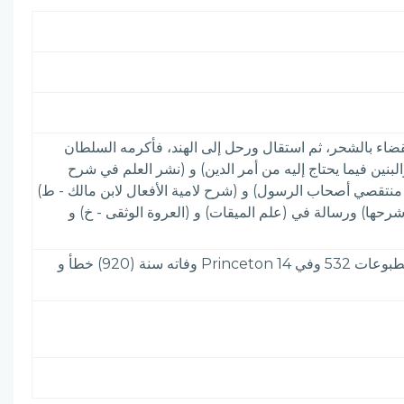
لقضاء بالشحر، ثم استقال ورحل إلى الهند، فأكرمه السلطان
لبنين فيما يحتاج إليه من أمر الدين) و (نشر العلم في شرح
ى منتقصي أصحاب الرسول) و (شرح لامية الأفعال لابن مالك - ط)
ها) ورسالة في (علم الميقات) و (العروة الوثقى - خ) و
الأعلام 6: 315& النور السافر 143 والسنا الباهر - خ. وظفر الواله 1: 118 - 120 والتاج 6: 284 والضوء اللامع 8: 253 ومعجم المطبوعات 532 وفي Princeton 14 وفاته سنة (920) خطأ و