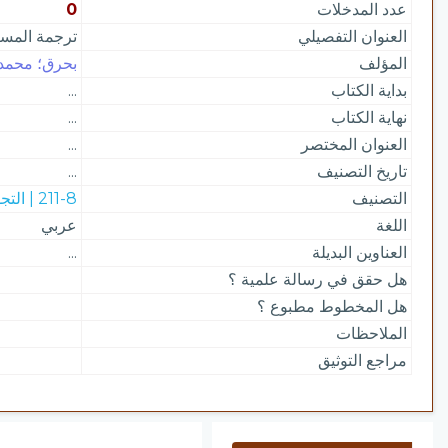
عدد المدخلات
0
العنوان التفصيلي
ترجمة المست
المؤلف
بحرق؛ محمد 
بداية الكتاب
...
نهاية الكتاب
...
العنوان المختصر
...
تاريخ التصنيف
...
التصنيف
211-8 | التجويد والقراءات
اللغة
عربي
العناوين البديلة
...
هل حقق في رسالة علمية ؟
هل المخطوط مطبوع ؟
الملاحظات
مراجع التوثيق